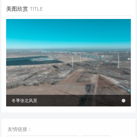
美图欣赏
TITLE
冬季张北风景
冬季张北风景
桥西区首个风电项目成功并网 助力绿电转型与乡村共富
桥西区首个风电项目成功并网 助力绿电转型与乡村共富
友情链接：