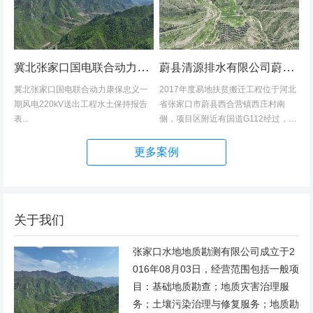
冀北张家口国电联合动力康保忠义一期风电220kV送出工程水土保持报告表
蔚县清源排水有限公司蔚县2017年度易地扶贫搬迁工程（一期）水土保持方案
冀北张家口国电联合动力康保忠义一
2017年度易地扶贫搬迁工程位于河北
期风电220kV送出工程水土保持报告
省张家口市蔚县西合营镇西庄村南
表...
侧，项目区附近有国道G112经过，交
通发达，环境优美，配套完善，地理
位置优越。项目地理位置图见附图1。
更多案例
项目总占地面积14.82hm2,...
关于我们
张家口水地地质勘测有限公司成立于2
016年08月03日，经营范围包括一般项
目：基础地质勘查；地质灾害治理服
务；土壤污染治理与修复服务；地质勘