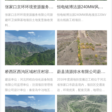
张家口京环环境资源服务有限公司新建环卫保障基地项目土地复垦验收资料
恒电铭博沽源240MW风电项目220kV送出线路工程项目土地复垦验收资料
张家口京环环境资源服务有限公司新
恒电铭博沽源240MW风电项目220kV
建环卫保障基地项目土地复垦验收资
送出线路工程项目...
料...
桥西区西沟区域村庄村容村貌改造提升及基础设施建设项目堆料场土地复垦验收资料
蔚县清源排水有限公司蔚县2016年度易地扶贫搬迁工程水土保持方案
建设单位：河北邦程自动化设备制造
2016年度易地扶贫搬迁工程位于河北
有限公司监理单位：泾清项目管理有
省张家口市蔚县境内，项目区交通发
限公司设计单位：秦皇岛中冶地五一
达，环境优美，配套完善，地理位置
五勘测有限公司施工单位：河北康安
优越。项目地理位置图见附图1-1。项
劳务派遣有限公司桥西区西沟区域村
目共建12个易地搬迁安置区，分别位
庄村容村貌改造提升及基础设施建设
于白草村乡西户庄村、柏树乡柏树...
项目堆料...