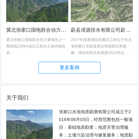
冀北张家口国电联合动力康保忠义一期风电220kV送出工程水土保持报告表
蔚县清源排水有限公司蔚县2017年度易地扶贫搬迁工程（一期）水土保持方案
冀北张家口国电联合动力康保忠义一
2017年度易地扶贫搬迁工程位于河北
期风电220kV送出工程水土保持报告
省张家口市蔚县西合营镇西庄村南
表...
侧，项目区附近有国道G112经过，交
通发达，环境优美，配套完善，地理
位置优越。项目地理位置图见附图1。
更多案例
项目总占地面积14.82hm2,...
关于我们
张家口水地地质勘测有限公司成立于2
016年08月03日，经营范围包括一般项
目：基础地质勘查；地质灾害治理服
务；土壤污染治理与修复服务；地质勘