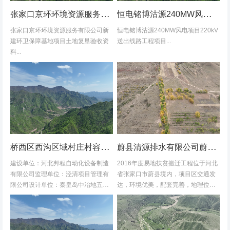
张家口京环环境资源服务有限公司新建环卫保障基地项目土地复垦验收资料
恒电铭博沽源240MW风电项目220kV送出线路工程项目土地复垦验收资料
张家口京环环境资源服务有限公司新
恒电铭博沽源240MW风电项目220kV
建环卫保障基地项目土地复垦验收资
送出线路工程项目...
料...
桥西区西沟区域村庄村容村貌改造提升及基础设施建设项目堆料场土地复垦验收资料
蔚县清源排水有限公司蔚县2016年度易地扶贫搬迁工程水土保持方案
建设单位：河北邦程自动化设备制造
2016年度易地扶贫搬迁工程位于河北
有限公司监理单位：泾清项目管理有
省张家口市蔚县境内，项目区交通发
限公司设计单位：秦皇岛中冶地五一
达，环境优美，配套完善，地理位置
五勘测有限公司施工单位：河北康安
优越。项目地理位置图见附图1-1。项
劳务派遣有限公司桥西区西沟区域村
目共建12个易地搬迁安置区，分别位
庄村容村貌改造提升及基础设施建设
于白草村乡西户庄村、柏树乡柏树...
项目堆料...