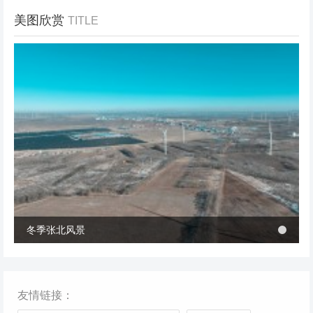
美图欣赏
TITLE
冬季张北风景
冬季张北风景
桥西区首个风电项目成功并网 助力绿电转型与乡村共富
桥西区首个风电项目成功并网 助力绿电转型与乡村共富
友情链接：