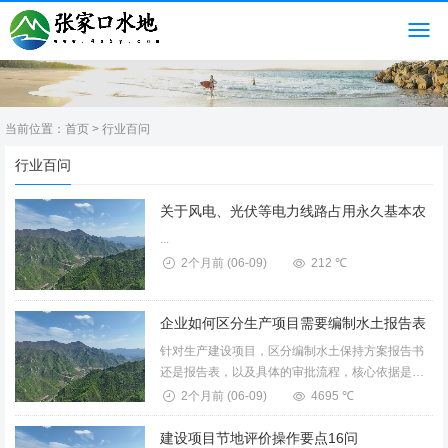
当前位置：
首页
>
行业百问
行业百问
...
2个月前
(06-09)
212 ℃
针对生产建设项目，区分编制水土保持方案报告书
还是报告表，以及具体的审批流程，核心依据是项
目挖填土石方总量和占地面积。以下是明确的操作
2个月前
(06-09)
4695 ℃
指引：一、如何区分？记住“5万方”和“5公顷”两个阈
值根据《中华人民...
建设项目节地评价操作要点16问