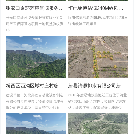
张家口京环环境资源服务有限公司新建环卫保障基地项目土地复垦验收资料
恒电铭博沽源240MW风电项目220kV送出线路工程项目土地复垦验收资料
张家口京环环境资源服务有限公司新
恒电铭博沽源240MW风电项目220kV
建环卫保障基地项目土地复垦验收资
送出线路工程项目...
料...
桥西区西沟区域村庄村容村貌改造提升及基础设施建设项目堆料场土地复垦验收资料
蔚县清源排水有限公司蔚县2016年度易地扶贫搬迁工程水土保持方案
建设单位：河北邦程自动化设备制造
2016年度易地扶贫搬迁工程位于河北
有限公司监理单位：泾清项目管理有
省张家口市蔚县境内，项目区交通发
限公司设计单位：秦皇岛中冶地五一
达，环境优美，配套完善，地理位置
五勘测有限公司施工单位：河北康安
优越。项目地理位置图见附图1-1。项
劳务派遣有限公司桥西区西沟区域村
目共建12个易地搬迁安置区，分别位
庄村容村貌改造提升及基础设施建设
于白草村乡西户庄村、柏树乡柏树...
项目堆料...