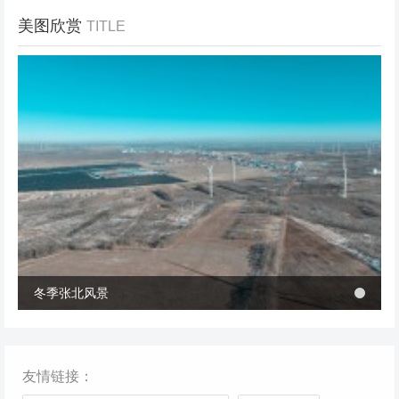
美图欣赏
TITLE
冬季张北风景
冬季张北风景
桥西区首个风电项目成功并网 助力绿电转型与乡村共富
桥西区首个风电项目成功并网 助力绿电转型与乡村共富
友情链接：