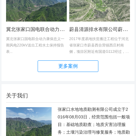
冀北张家口国电联合动力康保忠义一期风电220kV送出工程水土保持报告表
蔚县清源排水有限公司蔚县2017年度易地扶贫搬迁工程（一期）水土保持方案
冀北张家口国电联合动力康保忠义一
2017年度易地扶贫搬迁工程位于河北
期风电220kV送出工程水土保持报告
省张家口市蔚县西合营镇西庄村南
表...
侧，项目区附近有国道G112经过，交
通发达，环境优美，配套完善，地理
位置优越。项目地理位置图见附图1。
更多案例
项目总占地面积14.82hm2,...
关于我们
张家口水地地质勘测有限公司成立于2
016年08月03日，经营范围包括一般项
目：基础地质勘查；地质灾害治理服
务；土壤污染治理与修复服务；地质勘