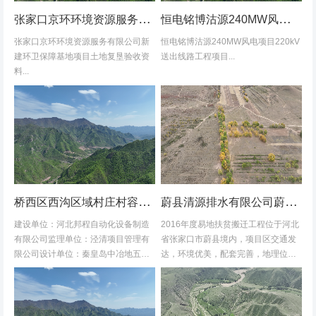
张家口京环环境资源服务有限公司新建环卫保障基地项目土地复垦验收资料
恒电铭博沽源240MW风电项目220kV送出线路工程项目土地复垦验收资料
张家口京环环境资源服务有限公司新
恒电铭博沽源240MW风电项目220kV
建环卫保障基地项目土地复垦验收资
送出线路工程项目...
料...
桥西区西沟区域村庄村容村貌改造提升及基础设施建设项目堆料场土地复垦验收资料
蔚县清源排水有限公司蔚县2016年度易地扶贫搬迁工程水土保持方案
建设单位：河北邦程自动化设备制造
2016年度易地扶贫搬迁工程位于河北
有限公司监理单位：泾清项目管理有
省张家口市蔚县境内，项目区交通发
限公司设计单位：秦皇岛中冶地五一
达，环境优美，配套完善，地理位置
五勘测有限公司施工单位：河北康安
优越。项目地理位置图见附图1-1。项
劳务派遣有限公司桥西区西沟区域村
目共建12个易地搬迁安置区，分别位
庄村容村貌改造提升及基础设施建设
于白草村乡西户庄村、柏树乡柏树...
项目堆料...