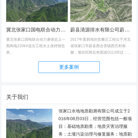
冀北张家口国电联合动力康保忠义一期风电220kV送出工程水土保持报告表
蔚县清源排水有限公司蔚县2017年度易地扶贫搬迁工程（一期）水土保持方案
冀北张家口国电联合动力康保忠义一
2017年度易地扶贫搬迁工程位于河北
期风电220kV送出工程水土保持报告
省张家口市蔚县西合营镇西庄村南
表...
侧，项目区附近有国道G112经过，交
通发达，环境优美，配套完善，地理
位置优越。项目地理位置图见附图1。
更多案例
项目总占地面积14.82hm2,...
关于我们
张家口水地地质勘测有限公司成立于2
016年08月03日，经营范围包括一般项
目：基础地质勘查；地质灾害治理服
务；土壤污染治理与修复服务；地质勘