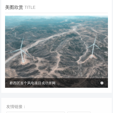
美图欣赏
TITLE
冬季张北风景
桥西区首个风电项目成功并网 助力绿电转型与乡村共富
桥西区首个风电项目成功并网 助力绿电转型与乡村共富
友情链接：