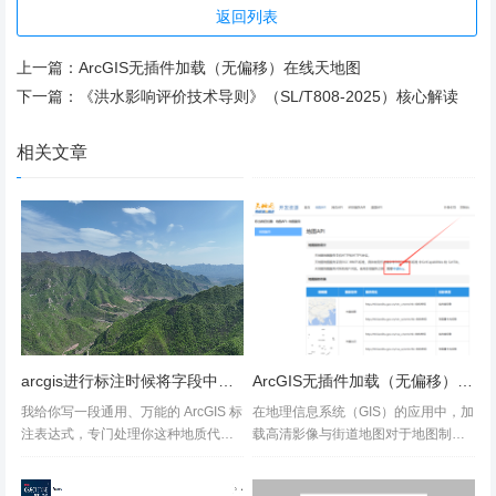
返回列表
上一篇：
ArcGIS无插件加载（无偏移）在线天地图
图1 创建符号库
下一篇：
《洪水影响评价技术导则》（SL/T808-2025）核心解读
02
ArcGIS中简单标记符号制作
相关文章
1、展开符号库“地形图符号库”，选择标记符号，在窗
口右侧空白处右击选择【New】中的【Marker Symbo
l】，弹出在符号属性编辑器对话框，即可编辑点状符
号；
arcgis进行标注时候将字段中Q[3][pl+d]^转为标注进行显示
ArcGIS无插件加载（无偏移）在线天地图
我给你写一段通用、万能的 ArcGIS 标
在地理信息系统（GIS）的应用中，加
注表达式，专门处理你这种地质代
载高清影像与街道地图对于地图制
号：Q [3][pl+d]^ → 显示为：Q₃ᵖˡ⁺ᵈ下
图、影像查阅、空间数据分析等工作
标 3，上标 pl+d，自动去掉末尾 ^直
至关重要。天地图作为官方出品的地