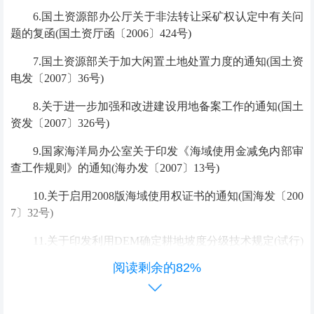
6.
国土资源部办公厅关于非法转让采矿权认定中有关问
题的复函
(
国土资厅函〔
2006
〕
424
号
)
7.
国土资源部关于加大闲置土地处置力度的通知
(
国土资
电发〔
2007
〕
36
号
)
8.
关于进一步加强和改进建设用地备案工作的通知
(
国土
资发〔
2007
〕
326
号
)
9.
国家海洋局办公室关于印发《海域使用金减免内部审
查工作规则》的通知
(
海办发〔
2007
〕
13
号
)
10.
关于启用
2008
版海域使用权证书的通知
(
国海发〔
200
7
〕
32
号
)
11.
关于印发利用
DEM
确定耕地坡度分级技术规定
(
试行
)
的通知
(
国土调查办发〔
2008
〕
50
号
)
阅读剩余的82%
12.
国土资源部关于印发《土地登记表格》
(
试行
)
的通知
(
国土资发〔
2008
〕
153
号
)