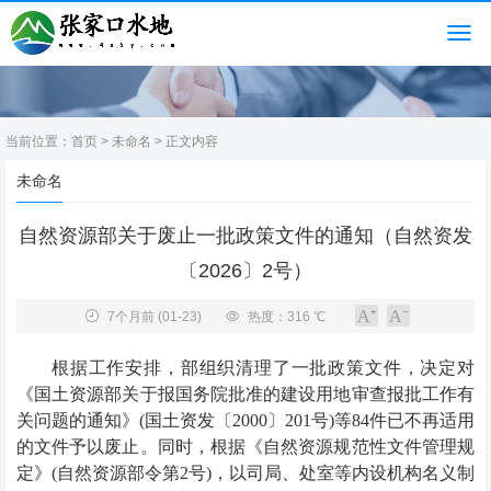
当前位置：
首页
>
未命名
> 正文内容
未命名
自然资源部关于废止一批政策文件的通知（自然资发
〔2026〕2号）
7个月前
(01-23)
热度：316 ℃
根据工作安排，部组织清理了一批政策文件，决定对
《国土资源部关于报国务院批准的建设用地审查报批工作有
关问题的通知》
(
国土资发〔
2000
〕
201
号
)
等
84
件已不再适用
的文件予以废止。同时，根据《自然资源规范性文件管理规
定》
(
自然资源部令第
2
号
)
，以司局、处室等内设机构名义制