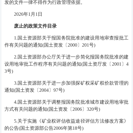
发的文件一律不得作为行政管理依据。
2026
年
1
月
1
日
废止的政策文件目录
1.
国土资源部关于报国务院批准的建设用地审查报批工
作有关问题的通知
(
国土资发〔
2000
〕
201
号
)
2.
国土资源部办公厅关于进一步简化报国务院批准的建
设用地审批工作程序有关问题的通知
(
国土资厅发〔
2001
〕
4
3
号
)
3.
国土资源部关于进一步加强探矿权采矿权价款管理的
通知
(
国土资发〔
2004
〕
97
号
)
4.
国土资源部关于调整报国务院批准城市建设用地审批
方式有关问题的通知
(
国土资发〔
2006
〕
320
号
)
5.
关于实施《矿业权评估收益途径评估方法修改方案》
的公告
(
国土资源部公告
2006
年第
18
号
)