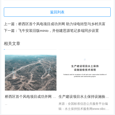
13.
国土资源部关于改进报国务院批准单独选址建设项
目用地审查报批工作的通知
返回列表
(
国土资发〔
2009
〕
8
号
)
14.
国土资源部关于开展油气等原始和实物地质资料委
上一篇：
桥西区首个风电项目成功并网 助力绿电转型与乡村共富
托保管工作的通知
(
国土资发〔
2009
〕
102
号
)
下一篇：
飞牛安装旧版minio，并创建思源笔记多端同步设置
15.
国家海洋局关于印发《海域使用统计管理暂行办
相关文章
法》的通知
(
国海管字〔
2009
〕
140
号
)
16.
国土资源部关于健全完善矿产资源勘查开采监督管
理和执法监察长效机制的通知
(
国土资发〔
2009
〕
148
号
)
17.
国土资源部关于改进报国务院批准城市建设用地申
报与实施工作的通知
(
国土资发〔
2010
〕
9
号
)
18.
国土资源部关于印发《全国土地变更调查工作规则
(
试行
)
》的通知
(
国土资发〔
2011
〕
180
号
)
桥西区首个风电项目成功并网 助力绿电转型与乡村共富
生产建设项目水土保持设施验收技术规程(GB／T22490-2025)
...
来源：全国标准信息公共服务平台编
19.
国土资源部关于开展改进报国务院批准城市建设用
辑：水土保持技术服务网www.stbc.cn
地审查报批工作试点的通知
(
国土资发〔
2011
〕
57
号
)
<span data-mpa-action-id="ma18na