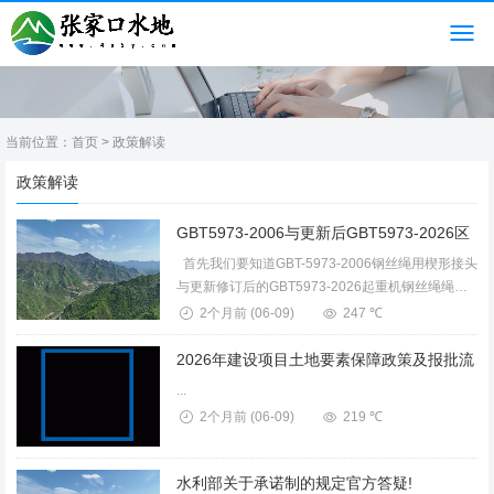
当前位置：
首页
>
政策解读
政策解读
首先我们要知道GBT-5973-2006钢丝绳用楔形接头
与更新修订后的GBT5973-2026起重机钢丝绳绳端
固接接头，不止是修改名字那么简单其内容也做了
2个月前
(06-09)
247 ℃
很大的修定，对现场具有极强操作指...
...
2个月前
(06-09)
219 ℃
水利部关于承诺制的规定官方答疑!