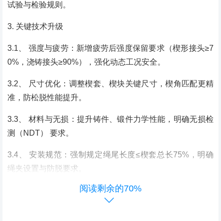
试验与检验规则。
3. 关键技术升级
3.1、 强度与疲劳：新增疲劳后强度保留要求（楔形接头≥7
0%，浇铸接头≥90%），强化动态工况安全。
3.2、 尺寸优化：调整楔套、楔块关键尺寸，楔角匹配更精
准，防松脱性能提升。
3.3、 材料与无损：提升铸件、锻件力学性能，明确无损检
测（NDT） 要求。
3.4、 安装规范：强制规定绳尾长度≤楔套总长75%，明确
绳夹设置与防脱要求。
阅读剩余的70%
3.5、检验规则：新增抽样方案、出厂与型式检验项目，验
收更严格。