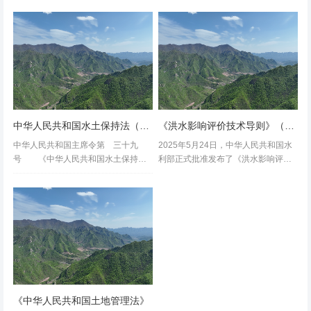
2.3、重实操：明确安装禁忌、检查要点、报废阈值，现场
和空间载体，避免“空中楼阁”，落实土
水土保持方案报告表的生产建设项
地要素保障，是支撑产业发展和...
目、开发区内的生产建设项目和法律
可直接落地。
法规规定实行承诺制管理的其他生产
建设项目...
2.4、接轨国际：结构与指标同步国际起重安全规范，适配
出口与高端设备。
中华人民共和国水土保持法（主席令第三十九号）
《洪水影响评价技术导则》（SL/T808-2025）核心解读
2.5、全生命周期：覆盖设计、生产、安装、使用、检验、
中华人民共和国主席令第 三十九
2025年5月24日，中华人民共和国水
报废全环节。
号 《中华人民共和国水土保持
利部正式批准发布了《洪水影响评价
法》已由中华人民共和国第十一届全
技术导则》（SL/T808-2025），并于
国人民代表大会常务委员会第十八次
2025年8月24日起实施。该标准替代
会议于2010年12月25日修订通过，现
了此前并行的《SL/T808-2021河道管
将修订后的《中华人民共和国水土保
理范...
三、现场执行指导（施工、维保、验收通用）
持...
3.1、 过渡期执行要求
《中华人民共和国土地管理法》
3.1.1、2026-08-01前：可沿用2006版；实施后新采购、新