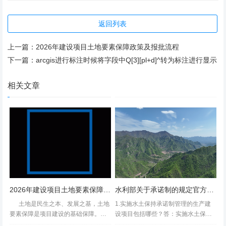
4. 安全与使用
返回列表
4.1、 2006版：仅基础安装示意。
上一篇：
2026年建设项目土地要素保障政策及报批流程
（2006版安装示意中并未要求增加绳卡，导致在现场一个
下一篇：
arcgis进行标注时候将字段中Q[3][pl+d]^转为标注进行显示
公司一个要求，3个绳卡，有些甚至要求增加安全弯）
4.2、2026版：附录A为安全使用专项指南，包含安装、检
相关文章
查、报废判定全流程。
二、2026版核心特点
2.1、 全覆盖：从单一楔套升级为全类型绳端接头标准，统
一设计制造验收依据。
2026年建设项目土地要素保障政策及报批流程
水利部关于承诺制的规定官方答疑!
2. 2、强安全：新增疲劳性能、无损检测、安装尺寸红线，
土地是民生之本、发展之基，土地
1.实施水土保持承诺制管理的生产建
降低松脱、断裂风险。
要素保障是项目建设的基础保障。建
设项目包括哪些？答：实施水土保持
设用地作为区域发展的重要生产资料
承诺制管理的生产建设项目包括编制