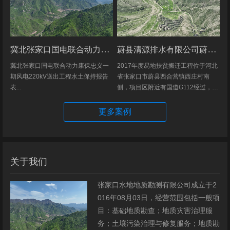
冀北张家口国电联合动力康保忠义一期风电220kV送出工程水土保持报告表
蔚县清源排水有限公司蔚县2017年度易地扶贫搬迁工程（一期）水土保持方案
冀北张家口国电联合动力康保忠义一
2017年度易地扶贫搬迁工程位于河北
期风电220kV送出工程水土保持报告
省张家口市蔚县西合营镇西庄村南
表...
侧，项目区附近有国道G112经过，交
通发达，环境优美，配套完善，地理
位置优越。项目地理位置图见附图1。
更多案例
项目总占地面积14.82hm2,...
关于我们
张家口水地地质勘测有限公司成立于2
016年08月03日，经营范围包括一般项
目：基础地质勘查；地质灾害治理服
务；土壤污染治理与修复服务；地质勘