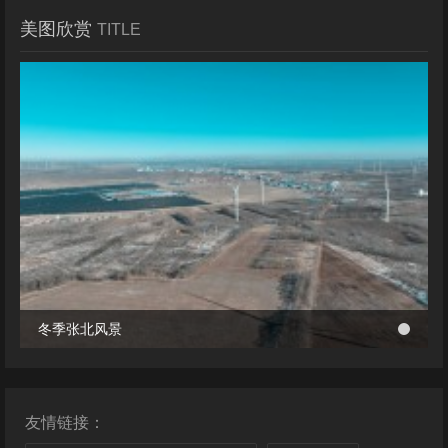
美图欣赏
TITLE
冬季张北风景
冬季张北风景
桥西区首个风电项目成功并网 助力绿电转型与乡村共富
桥西区首个风电项目成功并网 助力绿电转型与乡村共富
友情链接：