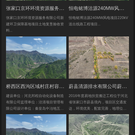
张家口京环环境资源服务有限公司新建环卫保障基地项目土地复垦验收资料
恒电铭博沽源240MW风电项目220kV送出线路工程项目土地复垦验收资料
张家口京环环境资源服务有限公司新
恒电铭博沽源240MW风电项目220kV
建环卫保障基地项目土地复垦验收资
送出线路工程项目...
料...
桥西区西沟区域村庄村容村貌改造提升及基础设施建设项目堆料场土地复垦验收资料
蔚县清源排水有限公司蔚县2016年度易地扶贫搬迁工程水土保持方案
建设单位：河北邦程自动化设备制造
2016年度易地扶贫搬迁工程位于河北
有限公司监理单位：泾清项目管理有
省张家口市蔚县境内，项目区交通发
限公司设计单位：秦皇岛中冶地五一
达，环境优美，配套完善，地理位置
五勘测有限公司施工单位：河北康安
优越。项目地理位置图见附图1-1。项
劳务派遣有限公司桥西区西沟区域村
目共建12个易地搬迁安置区，分别位
庄村容村貌改造提升及基础设施建设
于白草村乡西户庄村、柏树乡柏树...
项目堆料...