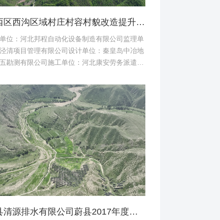
桥西区西沟区域村庄村容村貌改造提升及基础设施建设项目堆料场土地复垦验收资料
单位：河北邦程自动化设备制造有限公司监理单
泾清项目管理有限公司设计单位：秦皇岛中冶地
五勘测有限公司施工单位：河北康安劳务派遣有
司桥西区西沟区域村庄村容村貌改造提升及基础
建设项目堆料...
蔚县清源排水有限公司蔚县2017年度易地扶贫搬迁工程（一期）水土保持方案