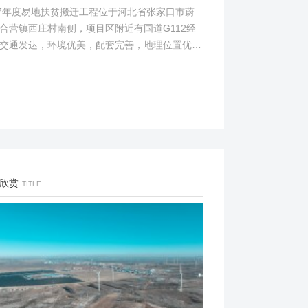
17年度易地扶贫搬迁工程位于河北省张家口市蔚
合营镇西庄村南侧，项目区附近有国道G112经
交通发达，环境优美，配套完善，地理位置优
项目地理位置图见附图1。项目总占地面积14.82
...
欣赏
TITLE