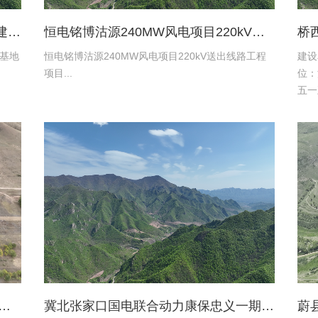
张家口京环环境资源服务有限公司新建环卫保障基地项目土地复垦验收资料
恒电铭博沽源240MW风电项目220kV送出线路工程项目土地复垦验收资料
基地
恒电铭博沽源240MW风电项目220kV送出线路工程
建设
项目...
位：
五一
限公
设施
水有限公司蔚县2016年度易地扶贫搬迁工程水土保持方案
冀北张家口国电联合动力康保忠义一期风电220kV送出工程水土保持报告表