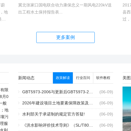
市蔚
冀北张家口国电联合动力康保忠义一期风电220kV送
20
，地
出工程水土保持报告表...
县西
共建1
过，
村、
越。
hm2,
更多案例
新闻动态
美图
政策解读
行业百问
软件教程
测有限
GBT5973-2006与更新后GBT5973-2026区别你知道几点？
2个月前
(06-09)
8月0
2026年建设项目土地要素保障政策及报批流程
2个月前
(06-09)
一般
查；地
水利部关于承诺制的规定官方答疑!
2个月前
(06-09)
土壤污
理服
《洪水影响评价技术导则》（SL/T808-2025）核心解读
2个月前
(06-09)
水利