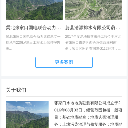
冀北张家口国电联合动力康保忠义一期风电220kV送出工程水土保持报告表
蔚县清源排水有限公司蔚县2017年度易地扶贫搬迁工程（一期）水土保持方案
冀北张家口国电联合动力康保忠义一
2017年度易地扶贫搬迁工程位于河北
期风电220kV送出工程水土保持报告
省张家口市蔚县西合营镇西庄村南
表...
侧，项目区附近有国道G112经过，交
通发达，环境优美，配套完善，地理
位置优越。项目地理位置图见附图1。
更多案例
项目总占地面积14.82hm2,...
关于我们
张家口水地地质勘测有限公司成立于2
016年08月03日，经营范围包括一般项
目：基础地质勘查；地质灾害治理服
务；土壤污染治理与修复服务；地质勘