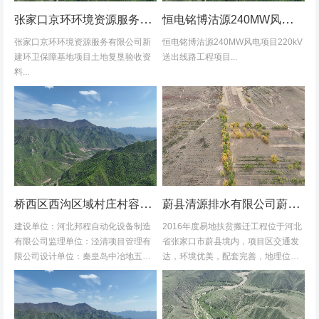
张家口京环环境资源服务有限公司新建环卫保障基地项目土地复垦验收资料
恒电铭博沽源240MW风电项目220kV送出线路工程项目土地复垦验收资料
张家口京环环境资源服务有限公司新
恒电铭博沽源240MW风电项目220kV
建环卫保障基地项目土地复垦验收资
送出线路工程项目...
料...
桥西区西沟区域村庄村容村貌改造提升及基础设施建设项目堆料场土地复垦验收资料
蔚县清源排水有限公司蔚县2016年度易地扶贫搬迁工程水土保持方案
建设单位：河北邦程自动化设备制造
2016年度易地扶贫搬迁工程位于河北
有限公司监理单位：泾清项目管理有
省张家口市蔚县境内，项目区交通发
限公司设计单位：秦皇岛中冶地五一
达，环境优美，配套完善，地理位置
五勘测有限公司施工单位：河北康安
优越。项目地理位置图见附图1-1。项
劳务派遣有限公司桥西区西沟区域村
目共建12个易地搬迁安置区，分别位
庄村容村貌改造提升及基础设施建设
于白草村乡西户庄村、柏树乡柏树...
项目堆料...