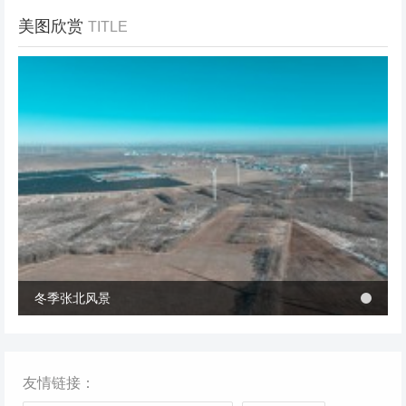
美图欣赏
TITLE
冬季张北风景
冬季张北风景
桥西区首个风电项目成功并网 助力绿电转型与乡村共富
桥西区首个风电项目成功并网 助力绿电转型与乡村共富
友情链接：