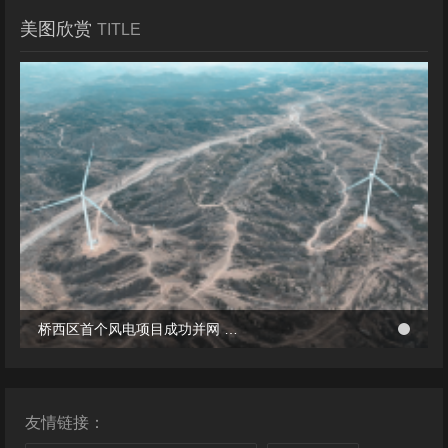
美图欣赏
TITLE
冬季张北风景
桥西区首个风电项目成功并网 助力绿电转型与乡村共富
桥西区首个风电项目成功并网 助力绿电转型与乡村共富
友情链接：