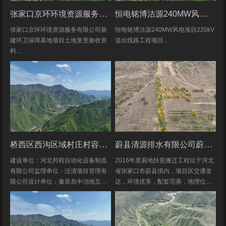
张家口京环环境资源服务有限公司新建环卫保障基地项目土地复垦验收资料
恒电铭博沽源240MW风电项目220kV送出线路工程项目土地复垦验收资料
张家口京环环境资源服务有限公司新
恒电铭博沽源240MW风电项目220kV
建环卫保障基地项目土地复垦验收资
送出线路工程项目...
料...
桥西区西沟区域村庄村容村貌改造提升及基础设施建设项目堆料场土地复垦验收资料
蔚县清源排水有限公司蔚县2016年度易地扶贫搬迁工程水土保持方案
建设单位：河北邦程自动化设备制造
2016年度易地扶贫搬迁工程位于河北
有限公司监理单位：泾清项目管理有
省张家口市蔚县境内，项目区交通发
限公司设计单位：秦皇岛中冶地五一
达，环境优美，配套完善，地理位置
五勘测有限公司施工单位：河北康安
优越。项目地理位置图见附图1-1。项
劳务派遣有限公司桥西区西沟区域村
目共建12个易地搬迁安置区，分别位
庄村容村貌改造提升及基础设施建设
于白草村乡西户庄村、柏树乡柏树...
项目堆料...