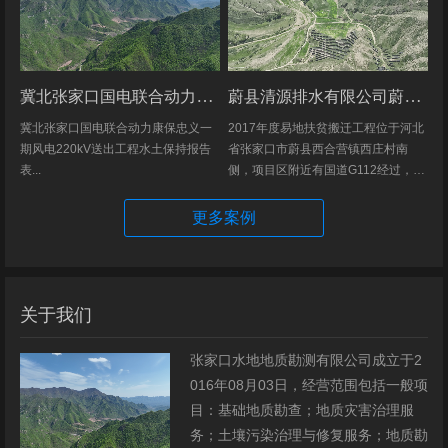
冀北张家口国电联合动力康保忠义一期风电220kV送出工程水土保持报告表
蔚县清源排水有限公司蔚县2017年度易地扶贫搬迁工程（一期）水土保持方案
冀北张家口国电联合动力康保忠义一
2017年度易地扶贫搬迁工程位于河北
期风电220kV送出工程水土保持报告
省张家口市蔚县西合营镇西庄村南
表...
侧，项目区附近有国道G112经过，交
通发达，环境优美，配套完善，地理
位置优越。项目地理位置图见附图1。
更多案例
项目总占地面积14.82hm2,...
关于我们
张家口水地地质勘测有限公司成立于2
016年08月03日，经营范围包括一般项
目：基础地质勘查；地质灾害治理服
务；土壤污染治理与修复服务；地质勘