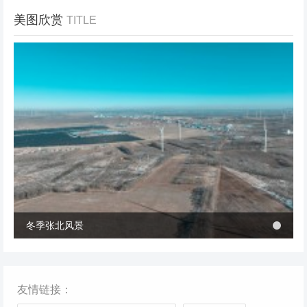
美图欣赏
TITLE
冬季张北风景
冬季张北风景
桥西区首个风电项目成功并网 助力绿电转型与乡村共富
桥西区首个风电项目成功并网 助力绿电转型与乡村共富
友情链接：