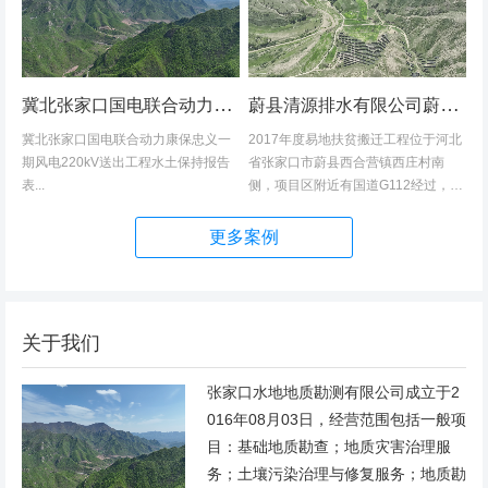
冀北张家口国电联合动力康保忠义一期风电220kV送出工程水土保持报告表
蔚县清源排水有限公司蔚县2017年度易地扶贫搬迁工程（一期）水土保持方案
冀北张家口国电联合动力康保忠义一
2017年度易地扶贫搬迁工程位于河北
期风电220kV送出工程水土保持报告
省张家口市蔚县西合营镇西庄村南
表...
侧，项目区附近有国道G112经过，交
通发达，环境优美，配套完善，地理
位置优越。项目地理位置图见附图1。
更多案例
项目总占地面积14.82hm2,...
关于我们
张家口水地地质勘测有限公司成立于2
016年08月03日，经营范围包括一般项
目：基础地质勘查；地质灾害治理服
务；土壤污染治理与修复服务；地质勘