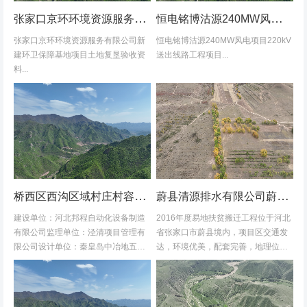
张家口京环环境资源服务有限公司新建环卫保障基地项目土地复垦验收资料
恒电铭博沽源240MW风电项目220kV送出线路工程项目土地复垦验收资料
张家口京环环境资源服务有限公司新
恒电铭博沽源240MW风电项目220kV
建环卫保障基地项目土地复垦验收资
送出线路工程项目...
料...
桥西区西沟区域村庄村容村貌改造提升及基础设施建设项目堆料场土地复垦验收资料
蔚县清源排水有限公司蔚县2016年度易地扶贫搬迁工程水土保持方案
建设单位：河北邦程自动化设备制造
2016年度易地扶贫搬迁工程位于河北
有限公司监理单位：泾清项目管理有
省张家口市蔚县境内，项目区交通发
限公司设计单位：秦皇岛中冶地五一
达，环境优美，配套完善，地理位置
五勘测有限公司施工单位：河北康安
优越。项目地理位置图见附图1-1。项
劳务派遣有限公司桥西区西沟区域村
目共建12个易地搬迁安置区，分别位
庄村容村貌改造提升及基础设施建设
于白草村乡西户庄村、柏树乡柏树...
项目堆料...