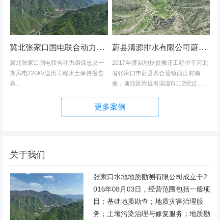
冀北张家口国电联合动力康保忠义一期风电220kV送出工程水土保持报告表
蔚县清源排水有限公司蔚县2017年度易地扶贫搬迁工程（一期）水土保持方案
冀北张家口国电联合动力康保忠义一
2017年度易地扶贫搬迁工程位于河北
期风电220kV送出工程水土保持报告
省张家口市蔚县西合营镇西庄村南
表...
侧，项目区附近有国道G112经过，交
通发达，环境优美，配套完善，地理
位置优越。项目地理位置图见附图1。
更多案例
项目总占地面积14.82hm2,...
关于我们
张家口水地地质勘测有限公司成立于2
016年08月03日，经营范围包括一般项
目：基础地质勘查；地质灾害治理服
务；土壤污染治理与修复服务；地质勘