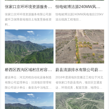
张家口京环环境资源服务有限公司新建环卫保障基地项目土地复垦验收资料
恒电铭博沽源240MW风电项目220kV送出线路工程项目土地复垦验收资料
张家口京环环境资源服务有限公司新
恒电铭博沽源240MW风电项目220kV
建环卫保障基地项目土地复垦验收资
送出线路工程项目...
料...
桥西区西沟区域村庄村容村貌改造提升及基础设施建设项目堆料场土地复垦验收资料
蔚县清源排水有限公司蔚县2016年度易地扶贫搬迁工程水土保持方案
建设单位：河北邦程自动化设备制造
2016年度易地扶贫搬迁工程位于河北
有限公司监理单位：泾清项目管理有
省张家口市蔚县境内，项目区交通发
限公司设计单位：秦皇岛中冶地五一
达，环境优美，配套完善，地理位置
五勘测有限公司施工单位：河北康安
优越。项目地理位置图见附图1-1。项
劳务派遣有限公司桥西区西沟区域村
目共建12个易地搬迁安置区，分别位
庄村容村貌改造提升及基础设施建设
于白草村乡西户庄村、柏树乡柏树...
项目堆料...