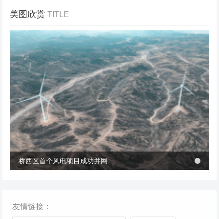
美图欣赏
TITLE
冬季张北风景
桥西区首个风电项目成功并网 助力绿电转型与乡村共富
桥西区首个风电项目成功并网 助力绿电转型与乡村共富
友情链接：