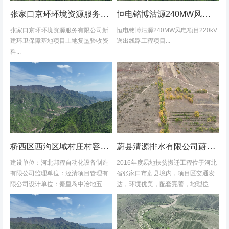
张家口京环环境资源服务有限公司新建环卫保障基地项目土地复垦验收资料
恒电铭博沽源240MW风电项目220kV送出线路工程项目土地复垦验收资料
张家口京环环境资源服务有限公司新
恒电铭博沽源240MW风电项目220kV
建环卫保障基地项目土地复垦验收资
送出线路工程项目...
料...
桥西区西沟区域村庄村容村貌改造提升及基础设施建设项目堆料场土地复垦验收资料
蔚县清源排水有限公司蔚县2016年度易地扶贫搬迁工程水土保持方案
建设单位：河北邦程自动化设备制造
2016年度易地扶贫搬迁工程位于河北
有限公司监理单位：泾清项目管理有
省张家口市蔚县境内，项目区交通发
限公司设计单位：秦皇岛中冶地五一
达，环境优美，配套完善，地理位置
五勘测有限公司施工单位：河北康安
优越。项目地理位置图见附图1-1。项
劳务派遣有限公司桥西区西沟区域村
目共建12个易地搬迁安置区，分别位
庄村容村貌改造提升及基础设施建设
于白草村乡西户庄村、柏树乡柏树...
项目堆料...