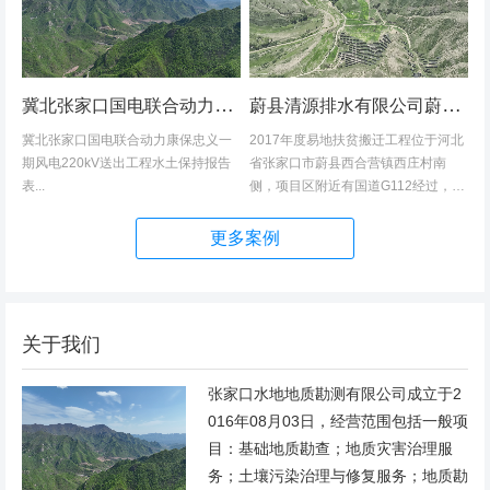
冀北张家口国电联合动力康保忠义一期风电220kV送出工程水土保持报告表
蔚县清源排水有限公司蔚县2017年度易地扶贫搬迁工程（一期）水土保持方案
冀北张家口国电联合动力康保忠义一
2017年度易地扶贫搬迁工程位于河北
期风电220kV送出工程水土保持报告
省张家口市蔚县西合营镇西庄村南
表...
侧，项目区附近有国道G112经过，交
通发达，环境优美，配套完善，地理
位置优越。项目地理位置图见附图1。
更多案例
项目总占地面积14.82hm2,...
关于我们
张家口水地地质勘测有限公司成立于2
016年08月03日，经营范围包括一般项
目：基础地质勘查；地质灾害治理服
务；土壤污染治理与修复服务；地质勘