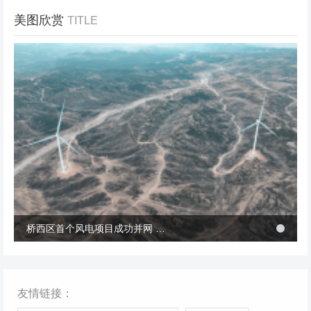
美图欣赏
TITLE
冬季张北风景
桥西区首个风电项目成功并网 助力绿电转型与乡村共富
桥西区首个风电项目成功并网 助力绿电转型与乡村共富
友情链接：