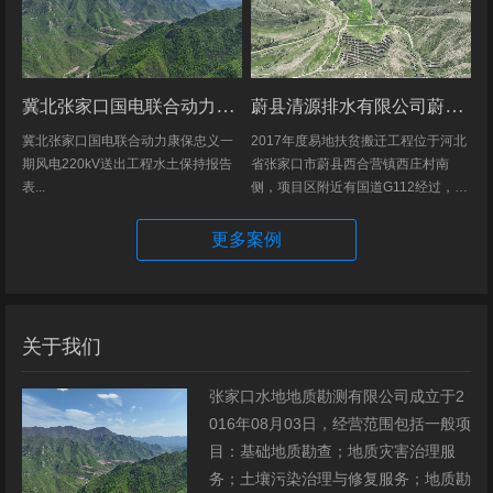
冀北张家口国电联合动力康保忠义一期风电220kV送出工程水土保持报告表
蔚县清源排水有限公司蔚县2017年度易地扶贫搬迁工程（一期）水土保持方案
冀北张家口国电联合动力康保忠义一
2017年度易地扶贫搬迁工程位于河北
期风电220kV送出工程水土保持报告
省张家口市蔚县西合营镇西庄村南
表...
侧，项目区附近有国道G112经过，交
通发达，环境优美，配套完善，地理
位置优越。项目地理位置图见附图1。
更多案例
项目总占地面积14.82hm2,...
关于我们
张家口水地地质勘测有限公司成立于2
016年08月03日，经营范围包括一般项
目：基础地质勘查；地质灾害治理服
务；土壤污染治理与修复服务；地质勘