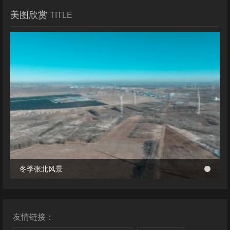
美图欣赏
TITLE
冬季张北风景
冬季张北风景
桥西区首个风电项目成功并网 助力绿电转型与乡村共富
桥西区首个风电项目成功并网 助力绿电转型与乡村共富
友情链接：