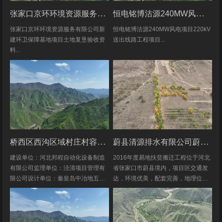
张家口京环环境资源服务有限公司新建环卫保障基地项目土地复垦验收资料
恒电铭博沽源240MW风电项目220kV送出线路工程项目土地复垦验收资料
张家口京环环境资源服务有限公司新
恒电铭博沽源240MW风电项目220kV
建环卫保障基地项目土地复垦验收资
送出线路工程项目...
料...
桥西区西沟区域村庄村容村貌改造提升及基础设施建设项目堆料场土地复垦验收资料
蔚县清源排水有限公司蔚县2016年度易地扶贫搬迁工程水土保持方案
建设单位：河北邦程自动化设备制造
2016年度易地扶贫搬迁工程位于河北
有限公司监理单位：泾清项目管理有
省张家口市蔚县境内，项目区交通发
限公司设计单位：秦皇岛中冶地五一
达，环境优美，配套完善，地理位置
五勘测有限公司施工单位：河北康安
优越。项目地理位置图见附图1-1。项
劳务派遣有限公司桥西区西沟区域村
目共建12个易地搬迁安置区，分别位
庄村容村貌改造提升及基础设施建设
于白草村乡西户庄村、柏树乡柏树...
项目堆料...