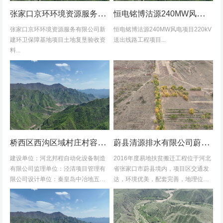
张家口京环环境资源服务有限公司新建环卫保障基地项目土地复垦验收资料
恒电铭博沽源240MW风电项目220kV送出线路工程项目土地复垦验收资料
张家口京环环境资源服务有限公司新
恒电铭博沽源240MW风电项目220kV
建环卫保障基地项目土地复垦验收资
送出线路工程项目...
料...
桥西区西沟区域村庄村容村貌改造提升及基础设施建设项目堆料场土地复垦验收资料
蔚县清源排水有限公司蔚县2016年度易地扶贫搬迁工程水土保持方案
建设单位：河北邦程自动化设备制造
2016年度易地扶贫搬迁工程位于河北
有限公司监理单位：泾清项目管理有
省张家口市蔚县境内，项目区交通发
限公司设计单位：秦皇岛中冶地五一
达，环境优美，配套完善，地理位置
五勘测有限公司施工单位：河北康安
优越。项目地理位置图见附图1-1。项
劳务派遣有限公司桥西区西沟区域村
目共建12个易地搬迁安置区，分别位
庄村容村貌改造提升及基础设施建设
于白草村乡西户庄村、柏树乡柏树...
项目堆料...