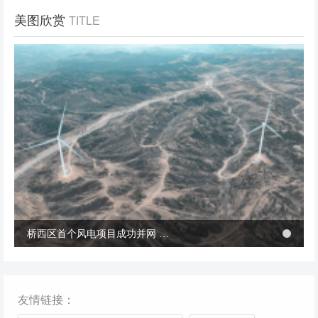
美图欣赏
TITLE
冬季张北风景
桥西区首个风电项目成功并网 助力绿电转型与乡村共富
桥西区首个风电项目成功并网 助力绿电转型与乡村共富
友情链接：