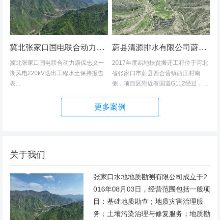
冀北张家口国电联合动力康保忠义一期风电220kV送出工程水土保持报告表
蔚县清源排水有限公司蔚县2017年度易地扶贫搬迁工程（一期）水土保持方案
冀北张家口国电联合动力康保忠义一
2017年度易地扶贫搬迁工程位于河北
期风电220kV送出工程水土保持报告
省张家口市蔚县西合营镇西庄村南
表...
侧，项目区附近有国道G112经过，交
通发达，环境优美，配套完善，地理
位置优越。项目地理位置图见附图1。
更多案例
项目总占地面积14.82hm2,...
关于我们
张家口水地地质勘测有限公司成立于2
016年08月03日，经营范围包括一般项
目：基础地质勘查；地质灾害治理服
务；土壤污染治理与修复服务；地质勘