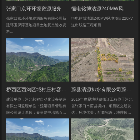
张家口京环环境资源服务有限公司新建环卫保障基地项目土地复垦验收资料
恒电铭博沽源240MW风电项目220kV送出线路工程项目土地复垦验收资料
张家口京环环境资源服务有限公司新
恒电铭博沽源240MW风电项目220kV
建环卫保障基地项目土地复垦验收资
送出线路工程项目...
料...
桥西区西沟区域村庄村容村貌改造提升及基础设施建设项目堆料场土地复垦验收资料
蔚县清源排水有限公司蔚县2016年度易地扶贫搬迁工程水土保持方案
建设单位：河北邦程自动化设备制造
2016年度易地扶贫搬迁工程位于河北
有限公司监理单位：泾清项目管理有
省张家口市蔚县境内，项目区交通发
限公司设计单位：秦皇岛中冶地五一
达，环境优美，配套完善，地理位置
五勘测有限公司施工单位：河北康安
优越。项目地理位置图见附图1-1。项
劳务派遣有限公司桥西区西沟区域村
目共建12个易地搬迁安置区，分别位
庄村容村貌改造提升及基础设施建设
于白草村乡西户庄村、柏树乡柏树...
项目堆料...