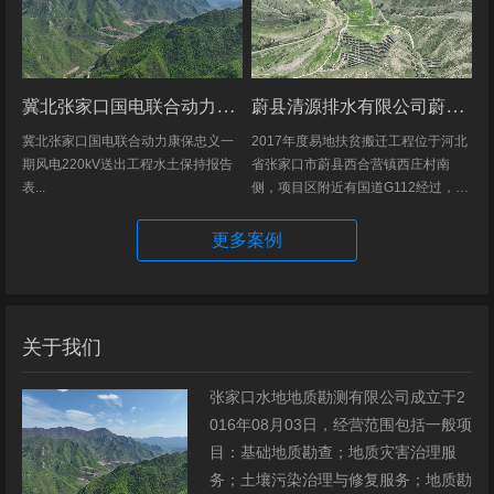
冀北张家口国电联合动力康保忠义一期风电220kV送出工程水土保持报告表
蔚县清源排水有限公司蔚县2017年度易地扶贫搬迁工程（一期）水土保持方案
冀北张家口国电联合动力康保忠义一
2017年度易地扶贫搬迁工程位于河北
期风电220kV送出工程水土保持报告
省张家口市蔚县西合营镇西庄村南
表...
侧，项目区附近有国道G112经过，交
通发达，环境优美，配套完善，地理
位置优越。项目地理位置图见附图1。
更多案例
项目总占地面积14.82hm2,...
关于我们
张家口水地地质勘测有限公司成立于2
016年08月03日，经营范围包括一般项
目：基础地质勘查；地质灾害治理服
务；土壤污染治理与修复服务；地质勘