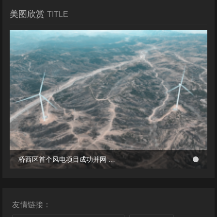
美图欣赏
TITLE
冬季张北风景
桥西区首个风电项目成功并网 助力绿电转型与乡村共富
桥西区首个风电项目成功并网 助力绿电转型与乡村共富
友情链接：