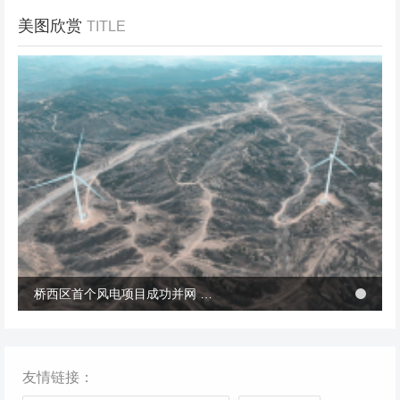
美图欣赏
TITLE
冬季张北风景
桥西区首个风电项目成功并网 助力绿电转型与乡村共富
桥西区首个风电项目成功并网 助力绿电转型与乡村共富
友情链接：