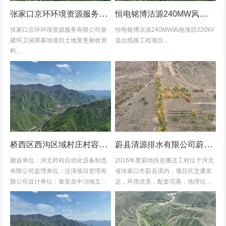
张家口京环环境资源服务有限公司新建环卫保障基地项目土地复垦验收资料
恒电铭博沽源240MW风电项目220kV送出线路工程项目土地复垦验收资料
张家口京环环境资源服务有限公司新
恒电铭博沽源240MW风电项目220kV
建环卫保障基地项目土地复垦验收资
送出线路工程项目...
料...
桥西区西沟区域村庄村容村貌改造提升及基础设施建设项目堆料场土地复垦验收资料
蔚县清源排水有限公司蔚县2016年度易地扶贫搬迁工程水土保持方案
建设单位：河北邦程自动化设备制造
2016年度易地扶贫搬迁工程位于河北
有限公司监理单位：泾清项目管理有
省张家口市蔚县境内，项目区交通发
限公司设计单位：秦皇岛中冶地五一
达，环境优美，配套完善，地理位置
五勘测有限公司施工单位：河北康安
优越。项目地理位置图见附图1-1。项
劳务派遣有限公司桥西区西沟区域村
目共建12个易地搬迁安置区，分别位
庄村容村貌改造提升及基础设施建设
于白草村乡西户庄村、柏树乡柏树...
项目堆料...