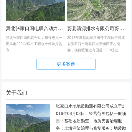
冀北张家口国电联合动力康保忠义一期风电220kV送出工程水土保持报告表
蔚县清源排水有限公司蔚县2017年度易地扶贫搬迁工程（一期）水土保持方案
冀北张家口国电联合动力康保忠义一
2017年度易地扶贫搬迁工程位于河北
期风电220kV送出工程水土保持报告
省张家口市蔚县西合营镇西庄村南
表...
侧，项目区附近有国道G112经过，交
通发达，环境优美，配套完善，地理
位置优越。项目地理位置图见附图1。
更多案例
项目总占地面积14.82hm2,...
关于我们
张家口水地地质勘测有限公司成立于2
016年08月03日，经营范围包括一般项
目：基础地质勘查；地质灾害治理服
务；土壤污染治理与修复服务；地质勘