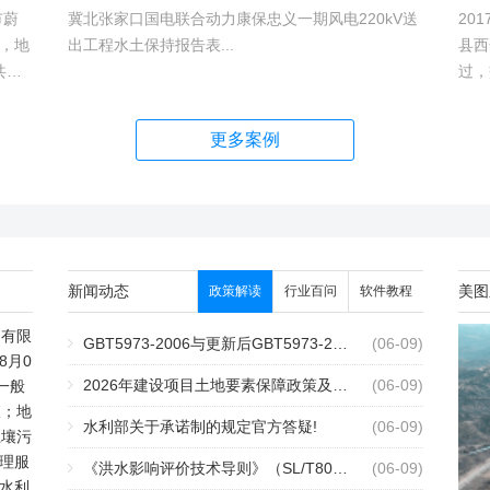
市蔚
冀北张家口国电联合动力康保忠义一期风电220kV送
20
，地
出工程水土保持报告表...
县西
共建1
过，
村、
越。
hm2,
更多案例
新闻动态
美图
政策解读
行业百问
软件教程
测有限
GBT5973-2006与更新后GBT5973-2026区别你知道几点？
2个月前
(06-09)
8月0
2026年建设项目土地要素保障政策及报批流程
2个月前
(06-09)
一般
查；地
水利部关于承诺制的规定官方答疑!
2个月前
(06-09)
土壤污
理服
《洪水影响评价技术导则》（SL/T808-2025）核心解读
2个月前
(06-09)
水利