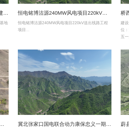
张家口京环环境资源服务有限公司新建环卫保障基地项目土地复垦验收资料
恒电铭博沽源240MW风电项目220kV送出线路工程项目土地复垦验收资料
基地
恒电铭博沽源240MW风电项目220kV送出线路工程
建设
项目...
位：
五一
限公
设施
水有限公司蔚县2016年度易地扶贫搬迁工程水土保持方案
冀北张家口国电联合动力康保忠义一期风电220kV送出工程水土保持报告表