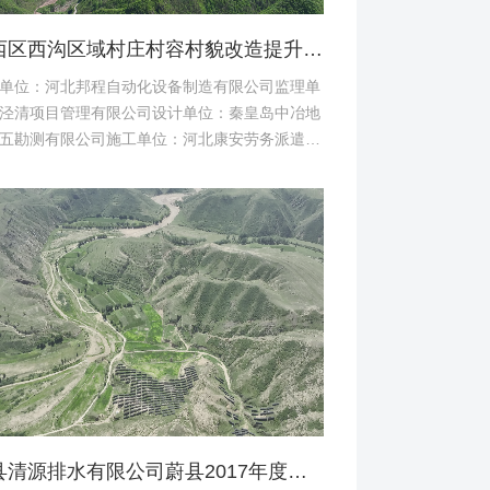
桥西区西沟区域村庄村容村貌改造提升及基础设施建设项目堆料场土地复垦验收资料
单位：河北邦程自动化设备制造有限公司监理单
泾清项目管理有限公司设计单位：秦皇岛中冶地
五勘测有限公司施工单位：河北康安劳务派遣有
司桥西区西沟区域村庄村容村貌改造提升及基础
建设项目堆料...
蔚县清源排水有限公司蔚县2017年度易地扶贫搬迁工程（一期）水土保持方案