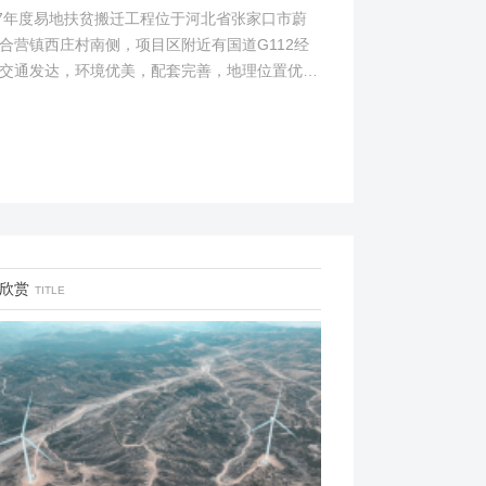
17年度易地扶贫搬迁工程位于河北省张家口市蔚
合营镇西庄村南侧，项目区附近有国道G112经
交通发达，环境优美，配套完善，地理位置优
项目地理位置图见附图1。项目总占地面积14.82
...
欣赏
TITLE