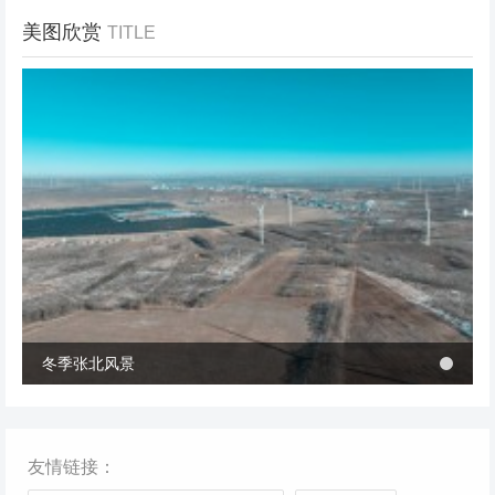
美图欣赏
TITLE
冬季张北风景
冬季张北风景
桥西区首个风电项目成功并网 助力绿电转型与乡村共富
桥西区首个风电项目成功并网 助力绿电转型与乡村共富
友情链接：