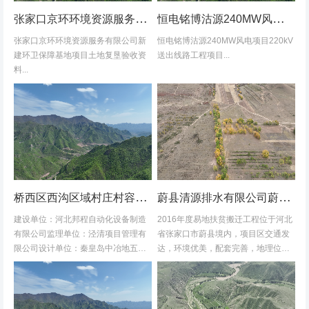
张家口京环环境资源服务有限公司新建环卫保障基地项目土地复垦验收资料
恒电铭博沽源240MW风电项目220kV送出线路工程项目土地复垦验收资料
张家口京环环境资源服务有限公司新
恒电铭博沽源240MW风电项目220kV
建环卫保障基地项目土地复垦验收资
送出线路工程项目...
料...
桥西区西沟区域村庄村容村貌改造提升及基础设施建设项目堆料场土地复垦验收资料
蔚县清源排水有限公司蔚县2016年度易地扶贫搬迁工程水土保持方案
建设单位：河北邦程自动化设备制造
2016年度易地扶贫搬迁工程位于河北
有限公司监理单位：泾清项目管理有
省张家口市蔚县境内，项目区交通发
限公司设计单位：秦皇岛中冶地五一
达，环境优美，配套完善，地理位置
五勘测有限公司施工单位：河北康安
优越。项目地理位置图见附图1-1。项
劳务派遣有限公司桥西区西沟区域村
目共建12个易地搬迁安置区，分别位
庄村容村貌改造提升及基础设施建设
于白草村乡西户庄村、柏树乡柏树...
项目堆料...