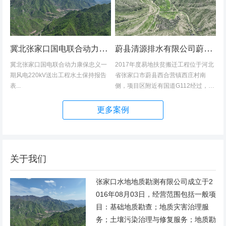
冀北张家口国电联合动力康保忠义一期风电220kV送出工程水土保持报告表
蔚县清源排水有限公司蔚县2017年度易地扶贫搬迁工程（一期）水土保持方案
冀北张家口国电联合动力康保忠义一
2017年度易地扶贫搬迁工程位于河北
期风电220kV送出工程水土保持报告
省张家口市蔚县西合营镇西庄村南
表...
侧，项目区附近有国道G112经过，交
通发达，环境优美，配套完善，地理
位置优越。项目地理位置图见附图1。
更多案例
项目总占地面积14.82hm2,...
关于我们
张家口水地地质勘测有限公司成立于2
016年08月03日，经营范围包括一般项
目：基础地质勘查；地质灾害治理服
务；土壤污染治理与修复服务；地质勘