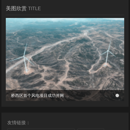
美图欣赏
TITLE
冬季张北风景
桥西区首个风电项目成功并网 助力绿电转型与乡村共富
桥西区首个风电项目成功并网 助力绿电转型与乡村共富
友情链接：