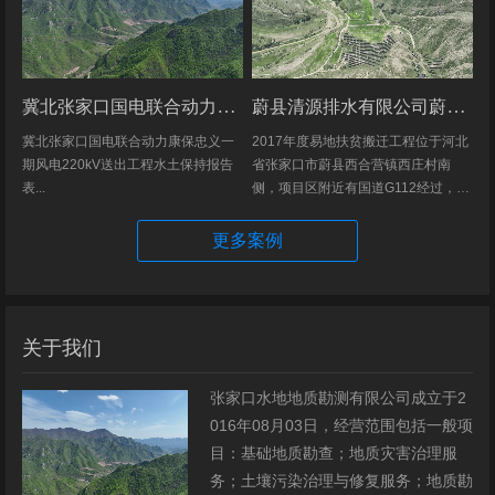
冀北张家口国电联合动力康保忠义一期风电220kV送出工程水土保持报告表
蔚县清源排水有限公司蔚县2017年度易地扶贫搬迁工程（一期）水土保持方案
冀北张家口国电联合动力康保忠义一
2017年度易地扶贫搬迁工程位于河北
期风电220kV送出工程水土保持报告
省张家口市蔚县西合营镇西庄村南
表...
侧，项目区附近有国道G112经过，交
通发达，环境优美，配套完善，地理
位置优越。项目地理位置图见附图1。
更多案例
项目总占地面积14.82hm2,...
关于我们
张家口水地地质勘测有限公司成立于2
016年08月03日，经营范围包括一般项
目：基础地质勘查；地质灾害治理服
务；土壤污染治理与修复服务；地质勘