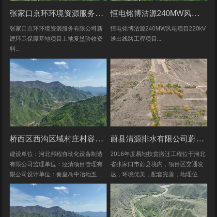
张家口京环环境资源服务有限公司新建环卫保障基地项目土地复垦验收资料
恒电铭博沽源240MW风电项目220kV送出线路工程项目土地复垦验收资料
张家口京环环境资源服务有限公司新
恒电铭博沽源240MW风电项目220kV
建环卫保障基地项目土地复垦验收资
送出线路工程项目...
料...
桥西区西沟区域村庄村容村貌改造提升及基础设施建设项目堆料场土地复垦验收资料
蔚县清源排水有限公司蔚县2016年度易地扶贫搬迁工程水土保持方案
建设单位：河北邦程自动化设备制造
2016年度易地扶贫搬迁工程位于河北
有限公司监理单位：泾清项目管理有
省张家口市蔚县境内，项目区交通发
限公司设计单位：秦皇岛中冶地五一
达，环境优美，配套完善，地理位置
五勘测有限公司施工单位：河北康安
优越。项目地理位置图见附图1-1。项
劳务派遣有限公司桥西区西沟区域村
目共建12个易地搬迁安置区，分别位
庄村容村貌改造提升及基础设施建设
于白草村乡西户庄村、柏树乡柏树...
项目堆料...