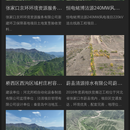
张家口京环环境资源服务有限公司新建环卫保障基地项目土地复垦验收资料
恒电铭博沽源240MW风电项目220kV送出线路工程项目土地复垦验收资料
张家口京环环境资源服务有限公司新
恒电铭博沽源240MW风电项目220kV
建环卫保障基地项目土地复垦验收资
送出线路工程项目...
料...
桥西区西沟区域村庄村容村貌改造提升及基础设施建设项目堆料场土地复垦验收资料
蔚县清源排水有限公司蔚县2016年度易地扶贫搬迁工程水土保持方案
建设单位：河北邦程自动化设备制造
2016年度易地扶贫搬迁工程位于河北
有限公司监理单位：泾清项目管理有
省张家口市蔚县境内，项目区交通发
限公司设计单位：秦皇岛中冶地五一
达，环境优美，配套完善，地理位置
五勘测有限公司施工单位：河北康安
优越。项目地理位置图见附图1-1。项
劳务派遣有限公司桥西区西沟区域村
目共建12个易地搬迁安置区，分别位
庄村容村貌改造提升及基础设施建设
于白草村乡西户庄村、柏树乡柏树...
项目堆料...