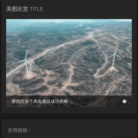
美图欣赏
TITLE
冬季张北风景
桥西区首个风电项目成功并网 助力绿电转型与乡村共富
桥西区首个风电项目成功并网 助力绿电转型与乡村共富
友情链接：