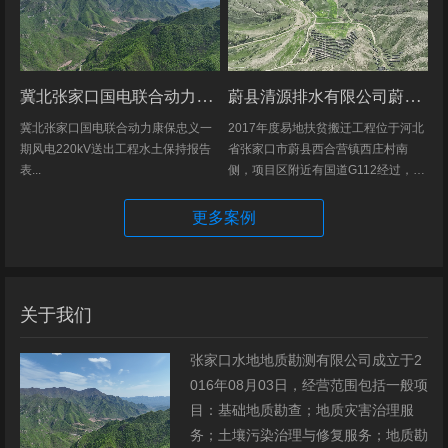
冀北张家口国电联合动力康保忠义一期风电220kV送出工程水土保持报告表
蔚县清源排水有限公司蔚县2017年度易地扶贫搬迁工程（一期）水土保持方案
冀北张家口国电联合动力康保忠义一
2017年度易地扶贫搬迁工程位于河北
期风电220kV送出工程水土保持报告
省张家口市蔚县西合营镇西庄村南
表...
侧，项目区附近有国道G112经过，交
通发达，环境优美，配套完善，地理
位置优越。项目地理位置图见附图1。
更多案例
项目总占地面积14.82hm2,...
关于我们
张家口水地地质勘测有限公司成立于2
016年08月03日，经营范围包括一般项
目：基础地质勘查；地质灾害治理服
务；土壤污染治理与修复服务；地质勘