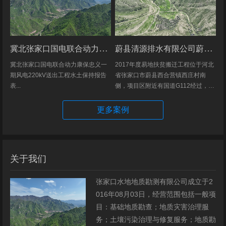
冀北张家口国电联合动力康保忠义一期风电220kV送出工程水土保持报告表
蔚县清源排水有限公司蔚县2017年度易地扶贫搬迁工程（一期）水土保持方案
冀北张家口国电联合动力康保忠义一
2017年度易地扶贫搬迁工程位于河北
期风电220kV送出工程水土保持报告
省张家口市蔚县西合营镇西庄村南
表...
侧，项目区附近有国道G112经过，交
通发达，环境优美，配套完善，地理
位置优越。项目地理位置图见附图1。
更多案例
项目总占地面积14.82hm2,...
关于我们
张家口水地地质勘测有限公司成立于2
016年08月03日，经营范围包括一般项
目：基础地质勘查；地质灾害治理服
务；土壤污染治理与修复服务；地质勘