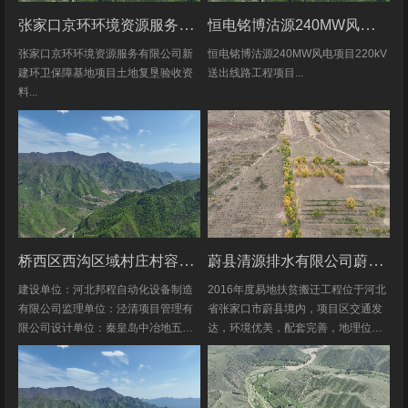
张家口京环环境资源服务有限公司新建环卫保障基地项目土地复垦验收资料
恒电铭博沽源240MW风电项目220kV送出线路工程项目土地复垦验收资料
张家口京环环境资源服务有限公司新
恒电铭博沽源240MW风电项目220kV
建环卫保障基地项目土地复垦验收资
送出线路工程项目...
料...
桥西区西沟区域村庄村容村貌改造提升及基础设施建设项目堆料场土地复垦验收资料
蔚县清源排水有限公司蔚县2016年度易地扶贫搬迁工程水土保持方案
建设单位：河北邦程自动化设备制造
2016年度易地扶贫搬迁工程位于河北
有限公司监理单位：泾清项目管理有
省张家口市蔚县境内，项目区交通发
限公司设计单位：秦皇岛中冶地五一
达，环境优美，配套完善，地理位置
五勘测有限公司施工单位：河北康安
优越。项目地理位置图见附图1-1。项
劳务派遣有限公司桥西区西沟区域村
目共建12个易地搬迁安置区，分别位
庄村容村貌改造提升及基础设施建设
于白草村乡西户庄村、柏树乡柏树...
项目堆料...