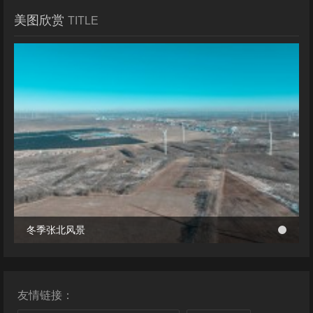
美图欣赏
TITLE
冬季张北风景
冬季张北风景
桥西区首个风电项目成功并网 助力绿电转型与乡村共富
桥西区首个风电项目成功并网 助力绿电转型与乡村共富
友情链接：