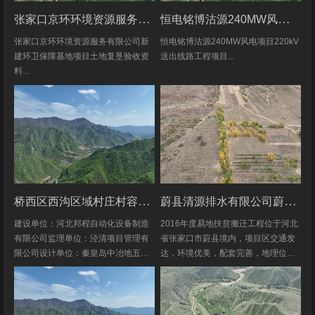
张家口京环环境资源服务有限公司新建环卫保障基地项目土地复垦验收资料
恒电铭博沽源240MW风电项目220kV送出线路工程项目土地复垦验收资料
张家口京环环境资源服务有限公司新
恒电铭博沽源240MW风电项目220kV
建环卫保障基地项目土地复垦验收资
送出线路工程项目...
料...
桥西区西沟区域村庄村容村貌改造提升及基础设施建设项目堆料场土地复垦验收资料
蔚县清源排水有限公司蔚县2016年度易地扶贫搬迁工程水土保持方案
建设单位：河北邦程自动化设备制造
2016年度易地扶贫搬迁工程位于河北
有限公司监理单位：泾清项目管理有
省张家口市蔚县境内，项目区交通发
限公司设计单位：秦皇岛中冶地五一
达，环境优美，配套完善，地理位置
五勘测有限公司施工单位：河北康安
优越。项目地理位置图见附图1-1。项
劳务派遣有限公司桥西区西沟区域村
目共建12个易地搬迁安置区，分别位
庄村容村貌改造提升及基础设施建设
于白草村乡西户庄村、柏树乡柏树...
项目堆料...