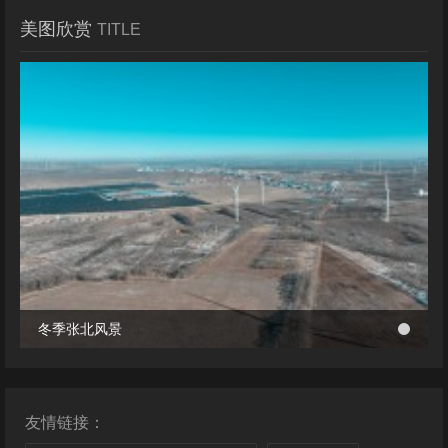
美图欣赏
TITLE
冬季张北风景
冬季张北风景
桥西区首个风电项目成功并网 助力绿电转型与乡村共富
桥西区首个风电项目成功并网 助力绿电转型与乡村共富
友情链接：