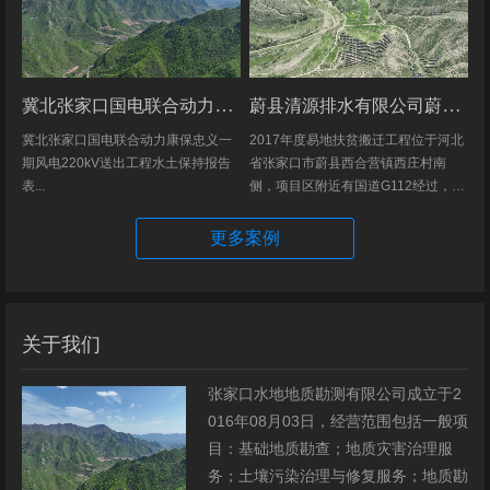
冀北张家口国电联合动力康保忠义一期风电220kV送出工程水土保持报告表
蔚县清源排水有限公司蔚县2017年度易地扶贫搬迁工程（一期）水土保持方案
冀北张家口国电联合动力康保忠义一
2017年度易地扶贫搬迁工程位于河北
期风电220kV送出工程水土保持报告
省张家口市蔚县西合营镇西庄村南
表...
侧，项目区附近有国道G112经过，交
通发达，环境优美，配套完善，地理
位置优越。项目地理位置图见附图1。
更多案例
项目总占地面积14.82hm2,...
关于我们
张家口水地地质勘测有限公司成立于2
016年08月03日，经营范围包括一般项
目：基础地质勘查；地质灾害治理服
务；土壤污染治理与修复服务；地质勘