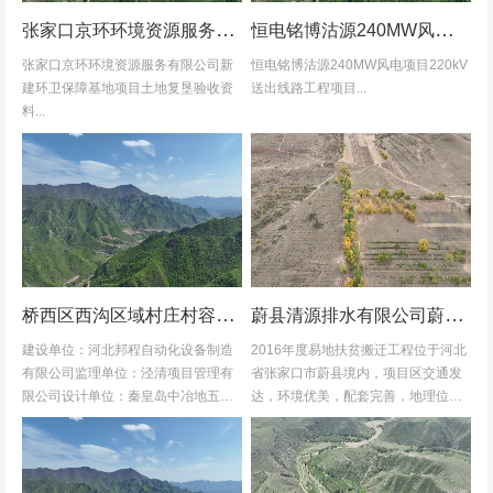
张家口京环环境资源服务有限公司新建环卫保障基地项目土地复垦验收资料
恒电铭博沽源240MW风电项目220kV送出线路工程项目土地复垦验收资料
张家口京环环境资源服务有限公司新
恒电铭博沽源240MW风电项目220kV
建环卫保障基地项目土地复垦验收资
送出线路工程项目...
料...
桥西区西沟区域村庄村容村貌改造提升及基础设施建设项目堆料场土地复垦验收资料
蔚县清源排水有限公司蔚县2016年度易地扶贫搬迁工程水土保持方案
建设单位：河北邦程自动化设备制造
2016年度易地扶贫搬迁工程位于河北
有限公司监理单位：泾清项目管理有
省张家口市蔚县境内，项目区交通发
限公司设计单位：秦皇岛中冶地五一
达，环境优美，配套完善，地理位置
五勘测有限公司施工单位：河北康安
优越。项目地理位置图见附图1-1。项
劳务派遣有限公司桥西区西沟区域村
目共建12个易地搬迁安置区，分别位
庄村容村貌改造提升及基础设施建设
于白草村乡西户庄村、柏树乡柏树...
项目堆料...