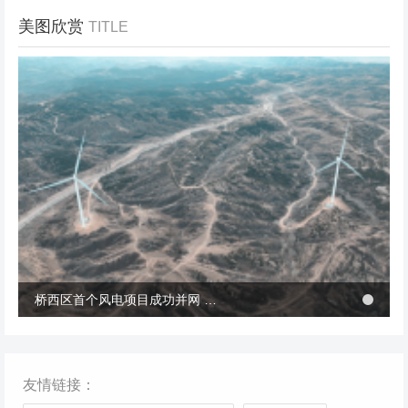
美图欣赏
TITLE
冬季张北风景
桥西区首个风电项目成功并网 助力绿电转型与乡村共富
桥西区首个风电项目成功并网 助力绿电转型与乡村共富
友情链接：