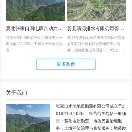
冀北张家口国电联合动力康保忠义一期风电220kV送出工程水土保持报告表
蔚县清源排水有限公司蔚县2017年度易地扶贫搬迁工程（一期）水土保持方案
冀北张家口国电联合动力康保忠义一
2017年度易地扶贫搬迁工程位于河北
期风电220kV送出工程水土保持报告
省张家口市蔚县西合营镇西庄村南
表...
侧，项目区附近有国道G112经过，交
通发达，环境优美，配套完善，地理
位置优越。项目地理位置图见附图1。
更多案例
项目总占地面积14.82hm2,...
关于我们
张家口水地地质勘测有限公司成立于2
016年08月03日，经营范围包括一般项
目：基础地质勘查；地质灾害治理服
务；土壤污染治理与修复服务；地质勘