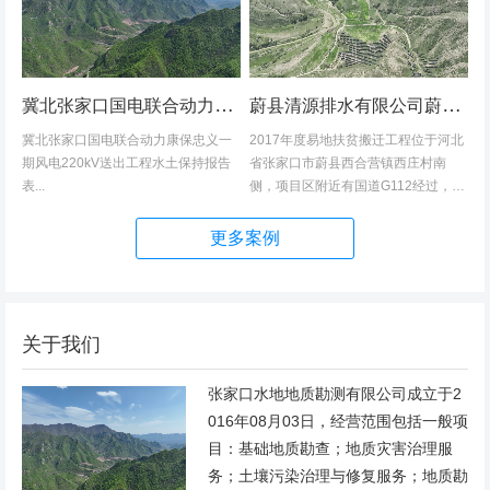
冀北张家口国电联合动力康保忠义一期风电220kV送出工程水土保持报告表
蔚县清源排水有限公司蔚县2017年度易地扶贫搬迁工程（一期）水土保持方案
冀北张家口国电联合动力康保忠义一
2017年度易地扶贫搬迁工程位于河北
期风电220kV送出工程水土保持报告
省张家口市蔚县西合营镇西庄村南
表...
侧，项目区附近有国道G112经过，交
通发达，环境优美，配套完善，地理
位置优越。项目地理位置图见附图1。
更多案例
项目总占地面积14.82hm2,...
关于我们
张家口水地地质勘测有限公司成立于2
016年08月03日，经营范围包括一般项
目：基础地质勘查；地质灾害治理服
务；土壤污染治理与修复服务；地质勘