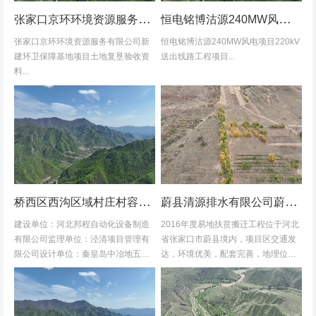
张家口京环环境资源服务有限公司新建环卫保障基地项目土地复垦验收资料
恒电铭博沽源240MW风电项目220kV送出线路工程项目土地复垦验收资料
张家口京环环境资源服务有限公司新
恒电铭博沽源240MW风电项目220kV
建环卫保障基地项目土地复垦验收资
送出线路工程项目...
料...
桥西区西沟区域村庄村容村貌改造提升及基础设施建设项目堆料场土地复垦验收资料
蔚县清源排水有限公司蔚县2016年度易地扶贫搬迁工程水土保持方案
建设单位：河北邦程自动化设备制造
2016年度易地扶贫搬迁工程位于河北
有限公司监理单位：泾清项目管理有
省张家口市蔚县境内，项目区交通发
限公司设计单位：秦皇岛中冶地五一
达，环境优美，配套完善，地理位置
五勘测有限公司施工单位：河北康安
优越。项目地理位置图见附图1-1。项
劳务派遣有限公司桥西区西沟区域村
目共建12个易地搬迁安置区，分别位
庄村容村貌改造提升及基础设施建设
于白草村乡西户庄村、柏树乡柏树...
项目堆料...