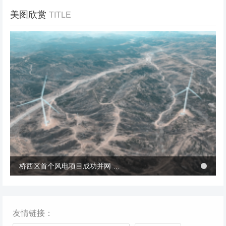
美图欣赏
TITLE
冬季张北风景
桥西区首个风电项目成功并网 助力绿电转型与乡村共富
桥西区首个风电项目成功并网 助力绿电转型与乡村共富
友情链接：