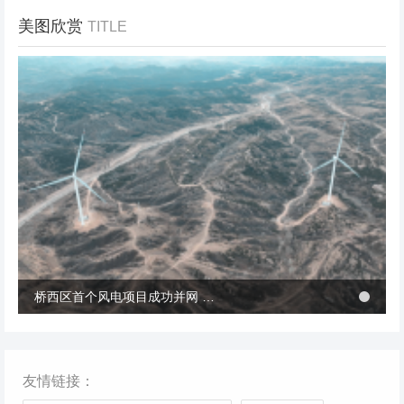
美图欣赏
TITLE
冬季张北风景
桥西区首个风电项目成功并网 助力绿电转型与乡村共富
桥西区首个风电项目成功并网 助力绿电转型与乡村共富
友情链接：