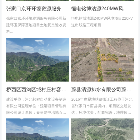
张家口京环环境资源服务有限公司新建环卫保障基地项目土地复垦验收资料
恒电铭博沽源240MW风电项目220kV送出线路工程项目土地复垦验收资料
张家口京环环境资源服务有限公司新
恒电铭博沽源240MW风电项目220kV
建环卫保障基地项目土地复垦验收资
送出线路工程项目...
料...
桥西区西沟区域村庄村容村貌改造提升及基础设施建设项目堆料场土地复垦验收资料
蔚县清源排水有限公司蔚县2016年度易地扶贫搬迁工程水土保持方案
建设单位：河北邦程自动化设备制造
2016年度易地扶贫搬迁工程位于河北
有限公司监理单位：泾清项目管理有
省张家口市蔚县境内，项目区交通发
限公司设计单位：秦皇岛中冶地五一
达，环境优美，配套完善，地理位置
五勘测有限公司施工单位：河北康安
优越。项目地理位置图见附图1-1。项
劳务派遣有限公司桥西区西沟区域村
目共建12个易地搬迁安置区，分别位
庄村容村貌改造提升及基础设施建设
于白草村乡西户庄村、柏树乡柏树...
项目堆料...