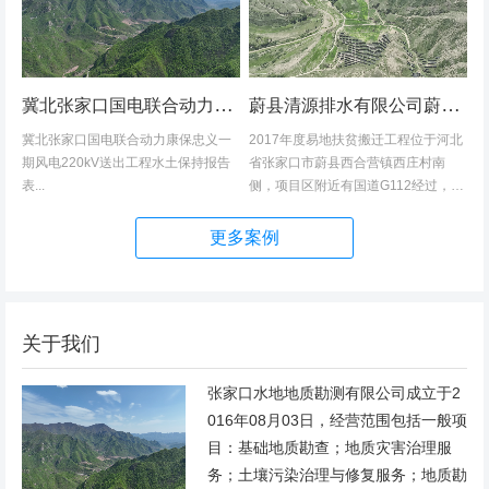
冀北张家口国电联合动力康保忠义一期风电220kV送出工程水土保持报告表
蔚县清源排水有限公司蔚县2017年度易地扶贫搬迁工程（一期）水土保持方案
冀北张家口国电联合动力康保忠义一
2017年度易地扶贫搬迁工程位于河北
期风电220kV送出工程水土保持报告
省张家口市蔚县西合营镇西庄村南
表...
侧，项目区附近有国道G112经过，交
通发达，环境优美，配套完善，地理
位置优越。项目地理位置图见附图1。
更多案例
项目总占地面积14.82hm2,...
关于我们
张家口水地地质勘测有限公司成立于2
016年08月03日，经营范围包括一般项
目：基础地质勘查；地质灾害治理服
务；土壤污染治理与修复服务；地质勘