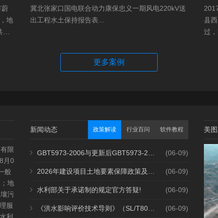
市蔚
冀北张家口国电联合动力康保忠义一期风电220kV送
20
，地
出工程水土保持报告表...
县西
共建1
过，
村、
越。
hm2,
更多案例
新闻动态
美图
政策解读
行业百问
软件教程
测有限
GBT5973-2006与更新后GBT5973-2026区别你知道几点？
2个月前
(06-09)
8月0
2026年建设项目土地要素保障政策及报批流程
2个月前
(06-09)
一般
查；地
水利部关于承诺制的规定官方答疑!
2个月前
(06-09)
土壤污
理服
《洪水影响评价技术导则》（SL/T808-2025）核心解读
2个月前
(06-09)
水利