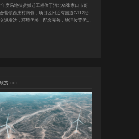
17年度易地扶贫搬迁工程位于河北省张家口市蔚
合营镇西庄村南侧，项目区附近有国道G112经
交通发达，环境优美，配套完善，地理位置优
项目地理位置图见附图1。项目总占地面积14.82
...
欣赏
TITLE