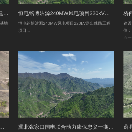
张家口京环环境资源服务有限公司新建环卫保障基地项目土地复垦验收资料
恒电铭博沽源240MW风电项目220kV送出线路工程项目土地复垦验收资料
基地
恒电铭博沽源240MW风电项目220kV送出线路工程
建设
项目...
位：
五一
限公
设施
水有限公司蔚县2016年度易地扶贫搬迁工程水土保持方案
冀北张家口国电联合动力康保忠义一期风电220kV送出工程水土保持报告表