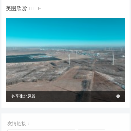
美图欣赏
TITLE
冬季张北风景
冬季张北风景
桥西区首个风电项目成功并网 助力绿电转型与乡村共富
桥西区首个风电项目成功并网 助力绿电转型与乡村共富
友情链接：