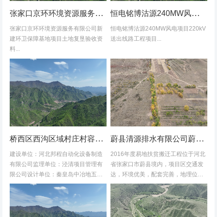
张家口京环环境资源服务有限公司新建环卫保障基地项目土地复垦验收资料
恒电铭博沽源240MW风电项目220kV送出线路工程项目土地复垦验收资料
张家口京环环境资源服务有限公司新
恒电铭博沽源240MW风电项目220kV
建环卫保障基地项目土地复垦验收资
送出线路工程项目...
料...
桥西区西沟区域村庄村容村貌改造提升及基础设施建设项目堆料场土地复垦验收资料
蔚县清源排水有限公司蔚县2016年度易地扶贫搬迁工程水土保持方案
建设单位：河北邦程自动化设备制造
2016年度易地扶贫搬迁工程位于河北
有限公司监理单位：泾清项目管理有
省张家口市蔚县境内，项目区交通发
限公司设计单位：秦皇岛中冶地五一
达，环境优美，配套完善，地理位置
五勘测有限公司施工单位：河北康安
优越。项目地理位置图见附图1-1。项
劳务派遣有限公司桥西区西沟区域村
目共建12个易地搬迁安置区，分别位
庄村容村貌改造提升及基础设施建设
于白草村乡西户庄村、柏树乡柏树...
项目堆料...