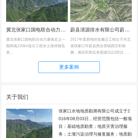
冀北张家口国电联合动力康保忠义一期风电220kV送出工程水土保持报告表
蔚县清源排水有限公司蔚县2017年度易地扶贫搬迁工程（一期）水土保持方案
冀北张家口国电联合动力康保忠义一
2017年度易地扶贫搬迁工程位于河北
期风电220kV送出工程水土保持报告
省张家口市蔚县西合营镇西庄村南
表...
侧，项目区附近有国道G112经过，交
通发达，环境优美，配套完善，地理
位置优越。项目地理位置图见附图1。
更多案例
项目总占地面积14.82hm2,...
关于我们
张家口水地地质勘测有限公司成立于2
016年08月03日，经营范围包括一般项
目：基础地质勘查；地质灾害治理服
务；土壤污染治理与修复服务；地质勘