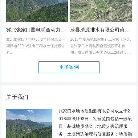
冀北张家口国电联合动力康保忠义一期风电220kV送出工程水土保持报告表
蔚县清源排水有限公司蔚县2017年度易地扶贫搬迁工程（一期）水土保持方案
冀北张家口国电联合动力康保忠义一
2017年度易地扶贫搬迁工程位于河北
期风电220kV送出工程水土保持报告
省张家口市蔚县西合营镇西庄村南
表...
侧，项目区附近有国道G112经过，交
通发达，环境优美，配套完善，地理
位置优越。项目地理位置图见附图1。
更多案例
项目总占地面积14.82hm2,...
关于我们
张家口水地地质勘测有限公司成立于2
016年08月03日，经营范围包括一般项
目：基础地质勘查；地质灾害治理服
务；土壤污染治理与修复服务；地质勘