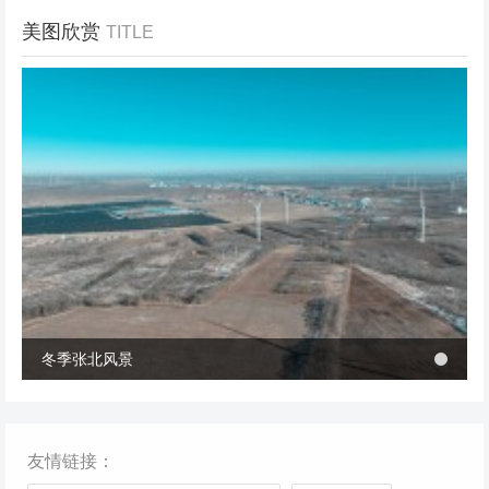
美图欣赏
TITLE
冬季张北风景
冬季张北风景
桥西区首个风电项目成功并网 助力绿电转型与乡村共富
桥西区首个风电项目成功并网 助力绿电转型与乡村共富
友情链接：