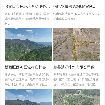
张家口京环环境资源服务有限公司新建环卫保障基地项目土地复垦验收资料
恒电铭博沽源240MW风电项目220kV送出线路工程项目土地复垦验收资料
张家口京环环境资源服务有限公司新
恒电铭博沽源240MW风电项目220kV
建环卫保障基地项目土地复垦验收资
送出线路工程项目...
料...
桥西区西沟区域村庄村容村貌改造提升及基础设施建设项目堆料场土地复垦验收资料
蔚县清源排水有限公司蔚县2016年度易地扶贫搬迁工程水土保持方案
建设单位：河北邦程自动化设备制造
2016年度易地扶贫搬迁工程位于河北
有限公司监理单位：泾清项目管理有
省张家口市蔚县境内，项目区交通发
限公司设计单位：秦皇岛中冶地五一
达，环境优美，配套完善，地理位置
五勘测有限公司施工单位：河北康安
优越。项目地理位置图见附图1-1。项
劳务派遣有限公司桥西区西沟区域村
目共建12个易地搬迁安置区，分别位
庄村容村貌改造提升及基础设施建设
于白草村乡西户庄村、柏树乡柏树...
项目堆料...