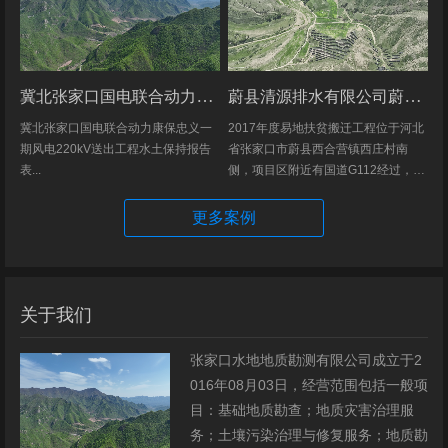
冀北张家口国电联合动力康保忠义一期风电220kV送出工程水土保持报告表
蔚县清源排水有限公司蔚县2017年度易地扶贫搬迁工程（一期）水土保持方案
冀北张家口国电联合动力康保忠义一
2017年度易地扶贫搬迁工程位于河北
期风电220kV送出工程水土保持报告
省张家口市蔚县西合营镇西庄村南
表...
侧，项目区附近有国道G112经过，交
通发达，环境优美，配套完善，地理
位置优越。项目地理位置图见附图1。
更多案例
项目总占地面积14.82hm2,...
关于我们
张家口水地地质勘测有限公司成立于2
016年08月03日，经营范围包括一般项
目：基础地质勘查；地质灾害治理服
务；土壤污染治理与修复服务；地质勘