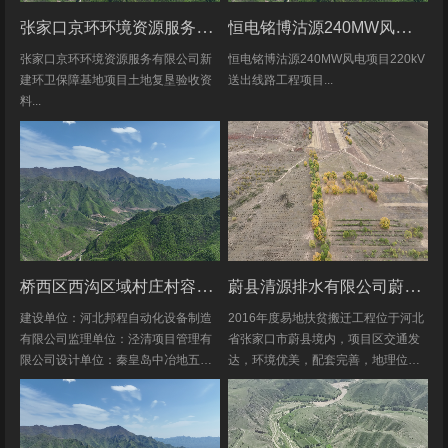
张家口京环环境资源服务有限公司新建环卫保障基地项目土地复垦验收资料
恒电铭博沽源240MW风电项目220kV送出线路工程项目土地复垦验收资料
张家口京环环境资源服务有限公司新
恒电铭博沽源240MW风电项目220kV
建环卫保障基地项目土地复垦验收资
送出线路工程项目...
料...
桥西区西沟区域村庄村容村貌改造提升及基础设施建设项目堆料场土地复垦验收资料
蔚县清源排水有限公司蔚县2016年度易地扶贫搬迁工程水土保持方案
建设单位：河北邦程自动化设备制造
2016年度易地扶贫搬迁工程位于河北
有限公司监理单位：泾清项目管理有
省张家口市蔚县境内，项目区交通发
限公司设计单位：秦皇岛中冶地五一
达，环境优美，配套完善，地理位置
五勘测有限公司施工单位：河北康安
优越。项目地理位置图见附图1-1。项
劳务派遣有限公司桥西区西沟区域村
目共建12个易地搬迁安置区，分别位
庄村容村貌改造提升及基础设施建设
于白草村乡西户庄村、柏树乡柏树...
项目堆料...