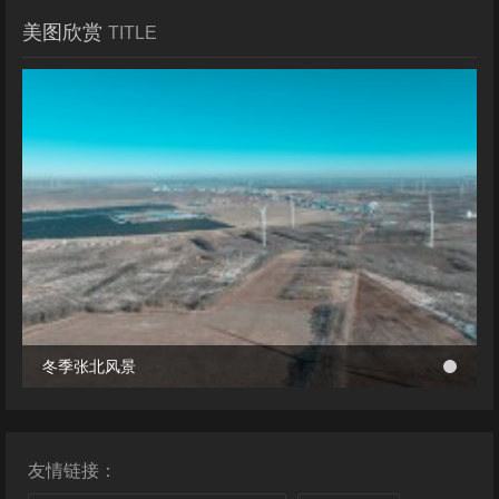
美图欣赏
TITLE
冬季张北风景
冬季张北风景
桥西区首个风电项目成功并网 助力绿电转型与乡村共富
桥西区首个风电项目成功并网 助力绿电转型与乡村共富
友情链接：