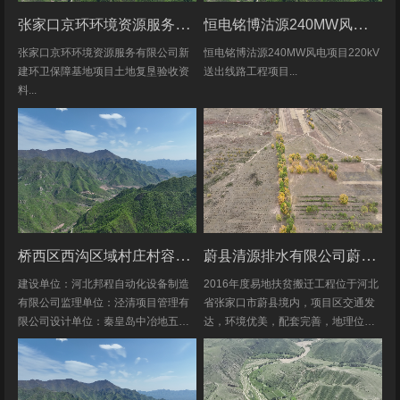
张家口京环环境资源服务有限公司新建环卫保障基地项目土地复垦验收资料
恒电铭博沽源240MW风电项目220kV送出线路工程项目土地复垦验收资料
张家口京环环境资源服务有限公司新
恒电铭博沽源240MW风电项目220kV
建环卫保障基地项目土地复垦验收资
送出线路工程项目...
料...
桥西区西沟区域村庄村容村貌改造提升及基础设施建设项目堆料场土地复垦验收资料
蔚县清源排水有限公司蔚县2016年度易地扶贫搬迁工程水土保持方案
建设单位：河北邦程自动化设备制造
2016年度易地扶贫搬迁工程位于河北
有限公司监理单位：泾清项目管理有
省张家口市蔚县境内，项目区交通发
限公司设计单位：秦皇岛中冶地五一
达，环境优美，配套完善，地理位置
五勘测有限公司施工单位：河北康安
优越。项目地理位置图见附图1-1。项
劳务派遣有限公司桥西区西沟区域村
目共建12个易地搬迁安置区，分别位
庄村容村貌改造提升及基础设施建设
于白草村乡西户庄村、柏树乡柏树...
项目堆料...