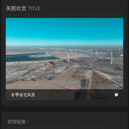
美图欣赏
TITLE
冬季张北风景
冬季张北风景
桥西区首个风电项目成功并网 助力绿电转型与乡村共富
桥西区首个风电项目成功并网 助力绿电转型与乡村共富
友情链接：