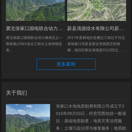
冀北张家口国电联合动力康保忠义一期风电220kV送出工程水土保持报告表
蔚县清源排水有限公司蔚县2017年度易地扶贫搬迁工程（一期）水土保持方案
冀北张家口国电联合动力康保忠义一
2017年度易地扶贫搬迁工程位于河北
期风电220kV送出工程水土保持报告
省张家口市蔚县西合营镇西庄村南
表...
侧，项目区附近有国道G112经过，交
通发达，环境优美，配套完善，地理
位置优越。项目地理位置图见附图1。
更多案例
项目总占地面积14.82hm2,...
关于我们
张家口水地地质勘测有限公司成立于2
016年08月03日，经营范围包括一般项
目：基础地质勘查；地质灾害治理服
务；土壤污染治理与修复服务；地质勘