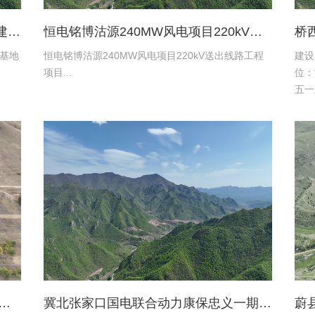
张家口京环环境资源服务有限公司新建环卫保障基地项目土地复垦验收资料
恒电铭博沽源240MW风电项目220kV送出线路工程项目土地复垦验收资料
基地
恒电铭博沽源240MW风电项目220kV送出线路工程
建设
项目...
位：
五一
限公
设施
水有限公司蔚县2016年度易地扶贫搬迁工程水土保持方案
冀北张家口国电联合动力康保忠义一期风电220kV送出工程水土保持报告表