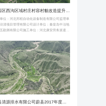
桥西区西沟区域村庄村容村貌改造提升及基础设施建设项目堆料场土地复垦验收资料
单位：河北邦程自动化设备制造有限公司监理单
泾清项目管理有限公司设计单位：秦皇岛中冶地
五勘测有限公司施工单位：河北康安劳务派遣有
司桥西区西沟区域村庄村容村貌改造提升及基础
建设项目堆料...
蔚县清源排水有限公司蔚县2017年度易地扶贫搬迁工程（一期）水土保持方案