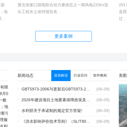
市蔚
冀北张家口国电联合动力康保忠义一期风电220kV送
20
，地
出工程水土保持报告表...
县西
共建1
过，
村、
越。
hm2,
更多案例
新闻动态
美图
政策解读
行业百问
软件教程
测有限
GBT5973-2006与更新后GBT5973-2026区别你知道几点？
2个月前
(06-09)
8月0
2026年建设项目土地要素保障政策及报批流程
2个月前
(06-09)
一般
查；地
水利部关于承诺制的规定官方答疑!
2个月前
(06-09)
土壤污
理服
《洪水影响评价技术导则》（SL/T808-2025）核心解读
2个月前
(06-09)
水利