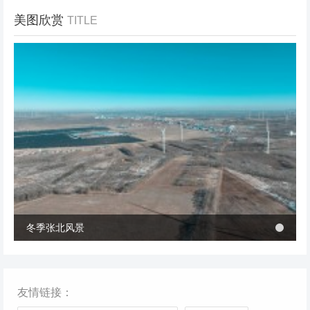
美图欣赏
TITLE
冬季张北风景
冬季张北风景
桥西区首个风电项目成功并网 助力绿电转型与乡村共富
桥西区首个风电项目成功并网 助力绿电转型与乡村共富
友情链接：