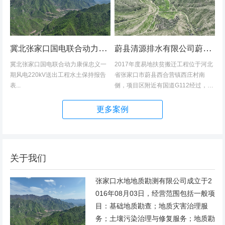
冀北张家口国电联合动力康保忠义一期风电220kV送出工程水土保持报告表
蔚县清源排水有限公司蔚县2017年度易地扶贫搬迁工程（一期）水土保持方案
冀北张家口国电联合动力康保忠义一
2017年度易地扶贫搬迁工程位于河北
期风电220kV送出工程水土保持报告
省张家口市蔚县西合营镇西庄村南
表...
侧，项目区附近有国道G112经过，交
通发达，环境优美，配套完善，地理
位置优越。项目地理位置图见附图1。
更多案例
项目总占地面积14.82hm2,...
关于我们
张家口水地地质勘测有限公司成立于2
016年08月03日，经营范围包括一般项
目：基础地质勘查；地质灾害治理服
务；土壤污染治理与修复服务；地质勘