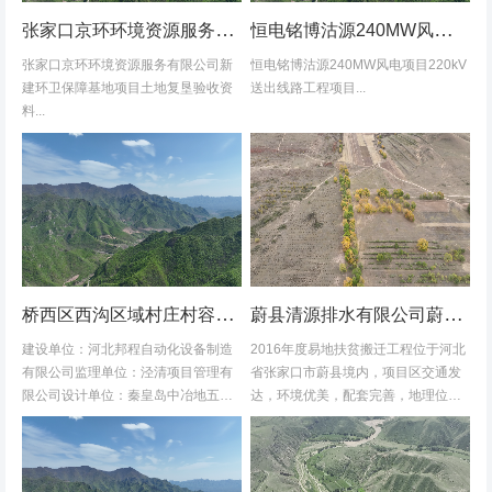
张家口京环环境资源服务有限公司新建环卫保障基地项目土地复垦验收资料
恒电铭博沽源240MW风电项目220kV送出线路工程项目土地复垦验收资料
张家口京环环境资源服务有限公司新
恒电铭博沽源240MW风电项目220kV
建环卫保障基地项目土地复垦验收资
送出线路工程项目...
料...
桥西区西沟区域村庄村容村貌改造提升及基础设施建设项目堆料场土地复垦验收资料
蔚县清源排水有限公司蔚县2016年度易地扶贫搬迁工程水土保持方案
建设单位：河北邦程自动化设备制造
2016年度易地扶贫搬迁工程位于河北
有限公司监理单位：泾清项目管理有
省张家口市蔚县境内，项目区交通发
限公司设计单位：秦皇岛中冶地五一
达，环境优美，配套完善，地理位置
五勘测有限公司施工单位：河北康安
优越。项目地理位置图见附图1-1。项
劳务派遣有限公司桥西区西沟区域村
目共建12个易地搬迁安置区，分别位
庄村容村貌改造提升及基础设施建设
于白草村乡西户庄村、柏树乡柏树...
项目堆料...