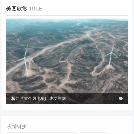
美图欣赏
TITLE
冬季张北风景
桥西区首个风电项目成功并网 助力绿电转型与乡村共富
桥西区首个风电项目成功并网 助力绿电转型与乡村共富
友情链接：