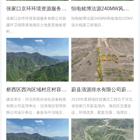
张家口京环环境资源服务有限公司新建环卫保障基地项目土地复垦验收资料
恒电铭博沽源240MW风电项目220kV送出线路工程项目土地复垦验收资料
张家口京环环境资源服务有限公司新
恒电铭博沽源240MW风电项目220kV
建环卫保障基地项目土地复垦验收资
送出线路工程项目...
料...
桥西区西沟区域村庄村容村貌改造提升及基础设施建设项目堆料场土地复垦验收资料
蔚县清源排水有限公司蔚县2016年度易地扶贫搬迁工程水土保持方案
建设单位：河北邦程自动化设备制造
2016年度易地扶贫搬迁工程位于河北
有限公司监理单位：泾清项目管理有
省张家口市蔚县境内，项目区交通发
限公司设计单位：秦皇岛中冶地五一
达，环境优美，配套完善，地理位置
五勘测有限公司施工单位：河北康安
优越。项目地理位置图见附图1-1。项
劳务派遣有限公司桥西区西沟区域村
目共建12个易地搬迁安置区，分别位
庄村容村貌改造提升及基础设施建设
于白草村乡西户庄村、柏树乡柏树...
项目堆料...