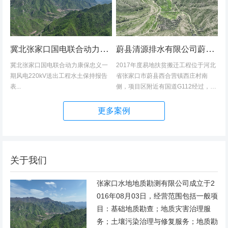
冀北张家口国电联合动力康保忠义一期风电220kV送出工程水土保持报告表
蔚县清源排水有限公司蔚县2017年度易地扶贫搬迁工程（一期）水土保持方案
冀北张家口国电联合动力康保忠义一
2017年度易地扶贫搬迁工程位于河北
期风电220kV送出工程水土保持报告
省张家口市蔚县西合营镇西庄村南
表...
侧，项目区附近有国道G112经过，交
通发达，环境优美，配套完善，地理
位置优越。项目地理位置图见附图1。
更多案例
项目总占地面积14.82hm2,...
关于我们
张家口水地地质勘测有限公司成立于2
016年08月03日，经营范围包括一般项
目：基础地质勘查；地质灾害治理服
务；土壤污染治理与修复服务；地质勘