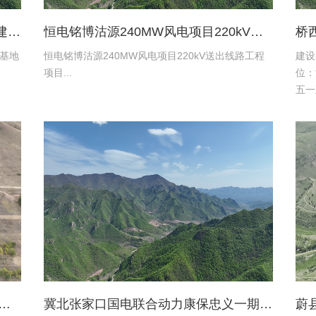
张家口京环环境资源服务有限公司新建环卫保障基地项目土地复垦验收资料
恒电铭博沽源240MW风电项目220kV送出线路工程项目土地复垦验收资料
基地
恒电铭博沽源240MW风电项目220kV送出线路工程
建设
项目...
位：
五一
限公
设施
水有限公司蔚县2016年度易地扶贫搬迁工程水土保持方案
冀北张家口国电联合动力康保忠义一期风电220kV送出工程水土保持报告表