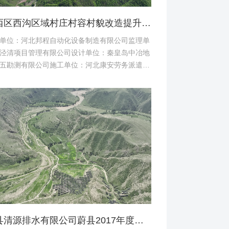
桥西区西沟区域村庄村容村貌改造提升及基础设施建设项目堆料场土地复垦验收资料
单位：河北邦程自动化设备制造有限公司监理单
泾清项目管理有限公司设计单位：秦皇岛中冶地
五勘测有限公司施工单位：河北康安劳务派遣有
司桥西区西沟区域村庄村容村貌改造提升及基础
建设项目堆料...
蔚县清源排水有限公司蔚县2017年度易地扶贫搬迁工程（一期）水土保持方案