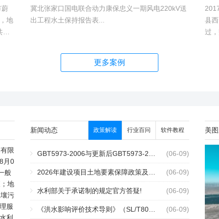
市蔚
冀北张家口国电联合动力康保忠义一期风电220kV送
20
，地
出工程水土保持报告表...
县西
共建1
过，
村、
越。
hm2,
更多案例
新闻动态
美图
政策解读
行业百问
软件教程
测有限
GBT5973-2006与更新后GBT5973-2026区别你知道几点？
2个月前
(06-09)
8月0
2026年建设项目土地要素保障政策及报批流程
2个月前
(06-09)
一般
查；地
水利部关于承诺制的规定官方答疑!
2个月前
(06-09)
土壤污
理服
《洪水影响评价技术导则》（SL/T808-2025）核心解读
2个月前
(06-09)
水利