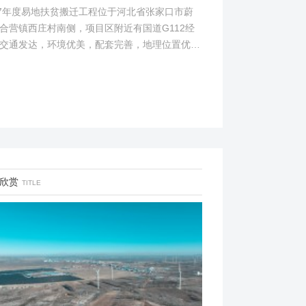
17年度易地扶贫搬迁工程位于河北省张家口市蔚
合营镇西庄村南侧，项目区附近有国道G112经
交通发达，环境优美，配套完善，地理位置优
项目地理位置图见附图1。项目总占地面积14.82
...
欣赏
TITLE