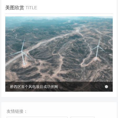
美图欣赏
TITLE
冬季张北风景
桥西区首个风电项目成功并网 助力绿电转型与乡村共富
桥西区首个风电项目成功并网 助力绿电转型与乡村共富
友情链接：