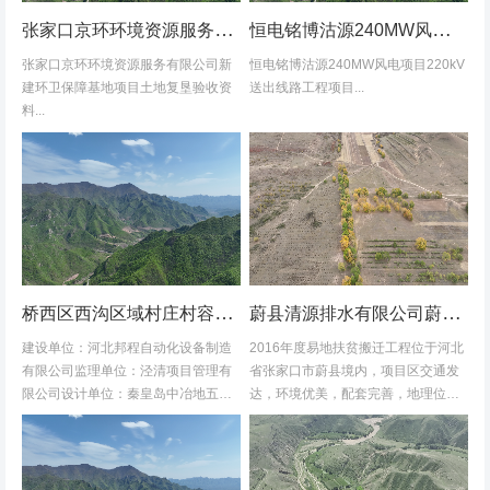
张家口京环环境资源服务有限公司新建环卫保障基地项目土地复垦验收资料
恒电铭博沽源240MW风电项目220kV送出线路工程项目土地复垦验收资料
张家口京环环境资源服务有限公司新
恒电铭博沽源240MW风电项目220kV
建环卫保障基地项目土地复垦验收资
送出线路工程项目...
料...
桥西区西沟区域村庄村容村貌改造提升及基础设施建设项目堆料场土地复垦验收资料
蔚县清源排水有限公司蔚县2016年度易地扶贫搬迁工程水土保持方案
建设单位：河北邦程自动化设备制造
2016年度易地扶贫搬迁工程位于河北
有限公司监理单位：泾清项目管理有
省张家口市蔚县境内，项目区交通发
限公司设计单位：秦皇岛中冶地五一
达，环境优美，配套完善，地理位置
五勘测有限公司施工单位：河北康安
优越。项目地理位置图见附图1-1。项
劳务派遣有限公司桥西区西沟区域村
目共建12个易地搬迁安置区，分别位
庄村容村貌改造提升及基础设施建设
于白草村乡西户庄村、柏树乡柏树...
项目堆料...