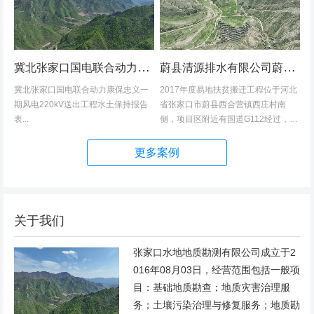
冀北张家口国电联合动力康保忠义一期风电220kV送出工程水土保持报告表
蔚县清源排水有限公司蔚县2017年度易地扶贫搬迁工程（一期）水土保持方案
冀北张家口国电联合动力康保忠义一
2017年度易地扶贫搬迁工程位于河北
期风电220kV送出工程水土保持报告
省张家口市蔚县西合营镇西庄村南
表...
侧，项目区附近有国道G112经过，交
通发达，环境优美，配套完善，地理
位置优越。项目地理位置图见附图1。
更多案例
项目总占地面积14.82hm2,...
关于我们
张家口水地地质勘测有限公司成立于2
016年08月03日，经营范围包括一般项
目：基础地质勘查；地质灾害治理服
务；土壤污染治理与修复服务；地质勘