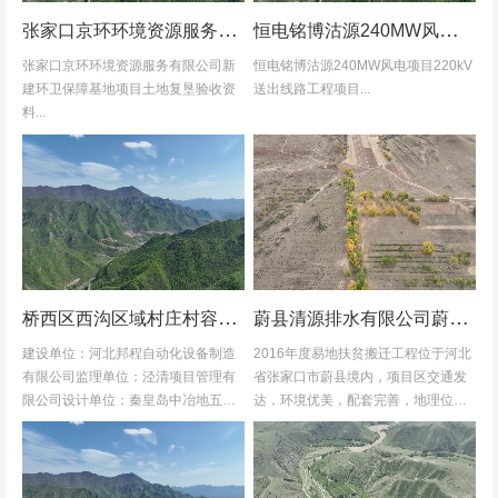
张家口京环环境资源服务有限公司新建环卫保障基地项目土地复垦验收资料
恒电铭博沽源240MW风电项目220kV送出线路工程项目土地复垦验收资料
张家口京环环境资源服务有限公司新
恒电铭博沽源240MW风电项目220kV
建环卫保障基地项目土地复垦验收资
送出线路工程项目...
料...
桥西区西沟区域村庄村容村貌改造提升及基础设施建设项目堆料场土地复垦验收资料
蔚县清源排水有限公司蔚县2016年度易地扶贫搬迁工程水土保持方案
建设单位：河北邦程自动化设备制造
2016年度易地扶贫搬迁工程位于河北
有限公司监理单位：泾清项目管理有
省张家口市蔚县境内，项目区交通发
限公司设计单位：秦皇岛中冶地五一
达，环境优美，配套完善，地理位置
五勘测有限公司施工单位：河北康安
优越。项目地理位置图见附图1-1。项
劳务派遣有限公司桥西区西沟区域村
目共建12个易地搬迁安置区，分别位
庄村容村貌改造提升及基础设施建设
于白草村乡西户庄村、柏树乡柏树...
项目堆料...