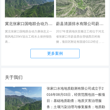
冀北张家口国电联合动力康保忠义一期风电220kV送出工程水土保持报告表
蔚县清源排水有限公司蔚县2017年度易地扶贫搬迁工程（一期）水土保持方案
冀北张家口国电联合动力康保忠义一
2017年度易地扶贫搬迁工程位于河北
期风电220kV送出工程水土保持报告
省张家口市蔚县西合营镇西庄村南
表...
侧，项目区附近有国道G112经过，交
通发达，环境优美，配套完善，地理
位置优越。项目地理位置图见附图1。
更多案例
项目总占地面积14.82hm2,...
关于我们
张家口水地地质勘测有限公司成立于2
016年08月03日，经营范围包括一般项
目：基础地质勘查；地质灾害治理服
务；土壤污染治理与修复服务；地质勘