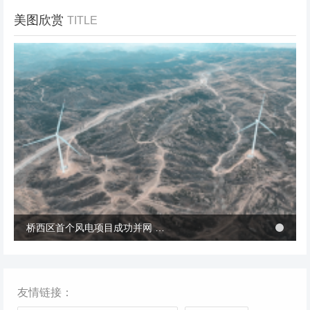
美图欣赏
TITLE
冬季张北风景
桥西区首个风电项目成功并网 助力绿电转型与乡村共富
桥西区首个风电项目成功并网 助力绿电转型与乡村共富
友情链接：