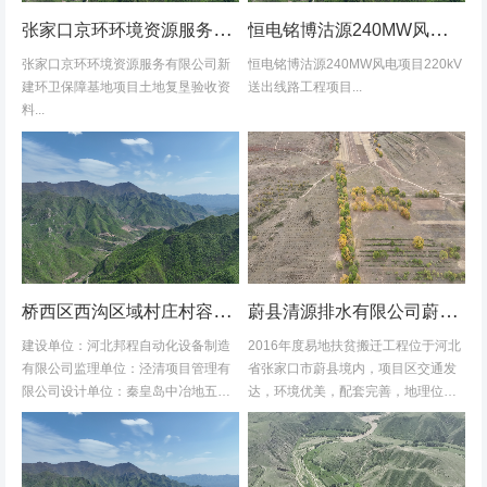
张家口京环环境资源服务有限公司新建环卫保障基地项目土地复垦验收资料
恒电铭博沽源240MW风电项目220kV送出线路工程项目土地复垦验收资料
张家口京环环境资源服务有限公司新
恒电铭博沽源240MW风电项目220kV
建环卫保障基地项目土地复垦验收资
送出线路工程项目...
料...
桥西区西沟区域村庄村容村貌改造提升及基础设施建设项目堆料场土地复垦验收资料
蔚县清源排水有限公司蔚县2016年度易地扶贫搬迁工程水土保持方案
建设单位：河北邦程自动化设备制造
2016年度易地扶贫搬迁工程位于河北
有限公司监理单位：泾清项目管理有
省张家口市蔚县境内，项目区交通发
限公司设计单位：秦皇岛中冶地五一
达，环境优美，配套完善，地理位置
五勘测有限公司施工单位：河北康安
优越。项目地理位置图见附图1-1。项
劳务派遣有限公司桥西区西沟区域村
目共建12个易地搬迁安置区，分别位
庄村容村貌改造提升及基础设施建设
于白草村乡西户庄村、柏树乡柏树...
项目堆料...