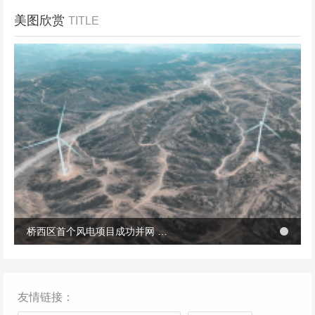
美图欣赏
TITLE
冬季张北风景
桥西区首个风电项目成功并网 助力绿电转型与乡村共富
桥西区首个风电项目成功并网 助力绿电转型与乡村共富
友情链接：