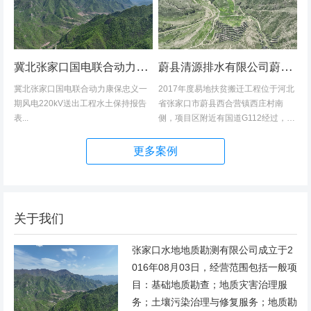
冀北张家口国电联合动力康保忠义一期风电220kV送出工程水土保持报告表
蔚县清源排水有限公司蔚县2017年度易地扶贫搬迁工程（一期）水土保持方案
冀北张家口国电联合动力康保忠义一
2017年度易地扶贫搬迁工程位于河北
期风电220kV送出工程水土保持报告
省张家口市蔚县西合营镇西庄村南
表...
侧，项目区附近有国道G112经过，交
通发达，环境优美，配套完善，地理
位置优越。项目地理位置图见附图1。
更多案例
项目总占地面积14.82hm2,...
关于我们
张家口水地地质勘测有限公司成立于2
016年08月03日，经营范围包括一般项
目：基础地质勘查；地质灾害治理服
务；土壤污染治理与修复服务；地质勘