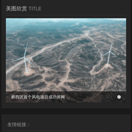
美图欣赏
TITLE
冬季张北风景
桥西区首个风电项目成功并网 助力绿电转型与乡村共富
桥西区首个风电项目成功并网 助力绿电转型与乡村共富
友情链接：