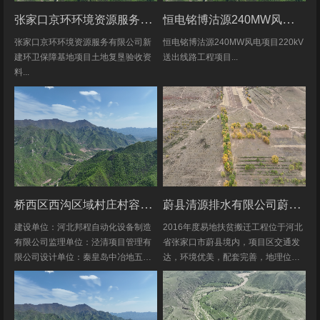
张家口京环环境资源服务有限公司新建环卫保障基地项目土地复垦验收资料
恒电铭博沽源240MW风电项目220kV送出线路工程项目土地复垦验收资料
张家口京环环境资源服务有限公司新
恒电铭博沽源240MW风电项目220kV
建环卫保障基地项目土地复垦验收资
送出线路工程项目...
料...
桥西区西沟区域村庄村容村貌改造提升及基础设施建设项目堆料场土地复垦验收资料
蔚县清源排水有限公司蔚县2016年度易地扶贫搬迁工程水土保持方案
建设单位：河北邦程自动化设备制造
2016年度易地扶贫搬迁工程位于河北
有限公司监理单位：泾清项目管理有
省张家口市蔚县境内，项目区交通发
限公司设计单位：秦皇岛中冶地五一
达，环境优美，配套完善，地理位置
五勘测有限公司施工单位：河北康安
优越。项目地理位置图见附图1-1。项
劳务派遣有限公司桥西区西沟区域村
目共建12个易地搬迁安置区，分别位
庄村容村貌改造提升及基础设施建设
于白草村乡西户庄村、柏树乡柏树...
项目堆料...