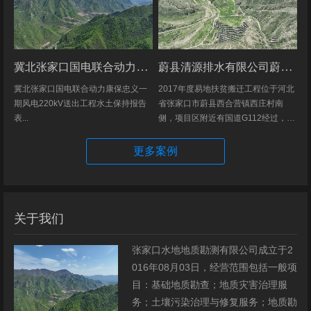
冀北张家口国电联合动力康保忠义一期风电220kV送出工程水土保持报告表
蔚县清源排水有限公司蔚县2017年度易地扶贫搬迁工程（一期）水土保持方案
冀北张家口国电联合动力康保忠义一
2017年度易地扶贫搬迁工程位于河北
期风电220kV送出工程水土保持报告
省张家口市蔚县西合营镇西庄村南
表...
侧，项目区附近有国道G112经过，交
通发达，环境优美，配套完善，地理
位置优越。项目地理位置图见附图1。
更多案例
项目总占地面积14.82hm2,...
关于我们
张家口水地地质勘测有限公司成立于2
016年08月03日，经营范围包括一般项
目：基础地质勘查；地质灾害治理服
务；土壤污染治理与修复服务；地质勘