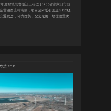
17年度易地扶贫搬迁工程位于河北省张家口市蔚
合营镇西庄村南侧，项目区附近有国道G112经
交通发达，环境优美，配套完善，地理位置优
项目地理位置图见附图1。项目总占地面积14.82
...
欣赏
TITLE