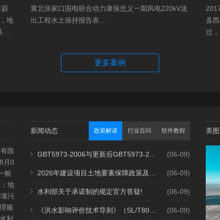
市蔚
冀北张家口国电联合动力康保忠义一期风电220kV送
20
，地
出工程水土保持报告表...
县西
共建1
过，
村、
越。
hm2,
更多案例
新闻动态
美图
政策解读
行业百问
软件教程
测有限
GBT5973-2006与更新后GBT5973-2026区别你知道几点？
2个月前
(06-09)
8月0
2026年建设项目土地要素保障政策及报批流程
2个月前
(06-09)
一般
查；地
水利部关于承诺制的规定官方答疑!
2个月前
(06-09)
土壤污
理服
《洪水影响评价技术导则》（SL/T808-2025）核心解读
2个月前
(06-09)
水利