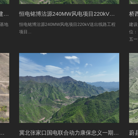
张家口京环环境资源服务有限公司新建环卫保障基地项目土地复垦验收资料
恒电铭博沽源240MW风电项目220kV送出线路工程项目土地复垦验收资料
基地
恒电铭博沽源240MW风电项目220kV送出线路工程
建设
项目...
位：
五一
限公
设施
水有限公司蔚县2016年度易地扶贫搬迁工程水土保持方案
冀北张家口国电联合动力康保忠义一期风电220kV送出工程水土保持报告表