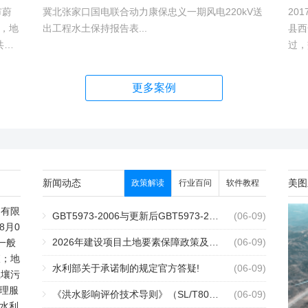
市蔚
冀北张家口国电联合动力康保忠义一期风电220kV送
20
，地
出工程水土保持报告表...
县西
共建1
过，
村、
越。
hm2,
更多案例
新闻动态
美图
政策解读
行业百问
软件教程
测有限
GBT5973-2006与更新后GBT5973-2026区别你知道几点？
2个月前
(06-09)
8月0
2026年建设项目土地要素保障政策及报批流程
2个月前
(06-09)
一般
查；地
水利部关于承诺制的规定官方答疑!
2个月前
(06-09)
土壤污
理服
《洪水影响评价技术导则》（SL/T808-2025）核心解读
2个月前
(06-09)
水利