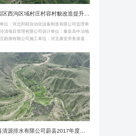
桥西区西沟区域村庄村容村貌改造提升及基础设施建设项目堆料场土地复垦验收资料
单位：河北邦程自动化设备制造有限公司监理单
泾清项目管理有限公司设计单位：秦皇岛中冶地
五勘测有限公司施工单位：河北康安劳务派遣有
司桥西区西沟区域村庄村容村貌改造提升及基础
建设项目堆料...
蔚县清源排水有限公司蔚县2017年度易地扶贫搬迁工程（一期）水土保持方案