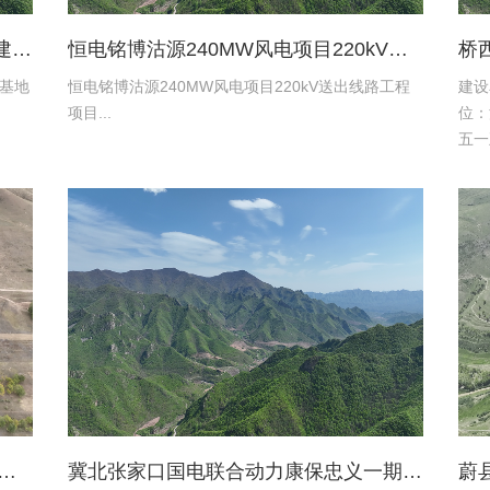
张家口京环环境资源服务有限公司新建环卫保障基地项目土地复垦验收资料
恒电铭博沽源240MW风电项目220kV送出线路工程项目土地复垦验收资料
基地
恒电铭博沽源240MW风电项目220kV送出线路工程
建设
项目...
位：
五一
限公
设施
水有限公司蔚县2016年度易地扶贫搬迁工程水土保持方案
冀北张家口国电联合动力康保忠义一期风电220kV送出工程水土保持报告表