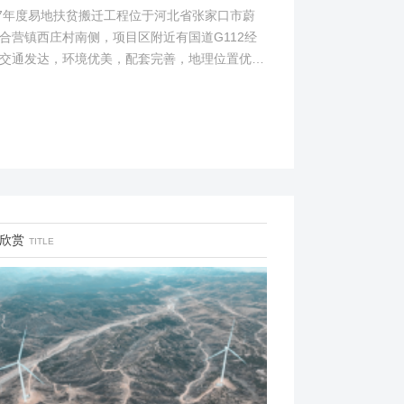
17年度易地扶贫搬迁工程位于河北省张家口市蔚
合营镇西庄村南侧，项目区附近有国道G112经
交通发达，环境优美，配套完善，地理位置优
项目地理位置图见附图1。项目总占地面积14.82
...
欣赏
TITLE