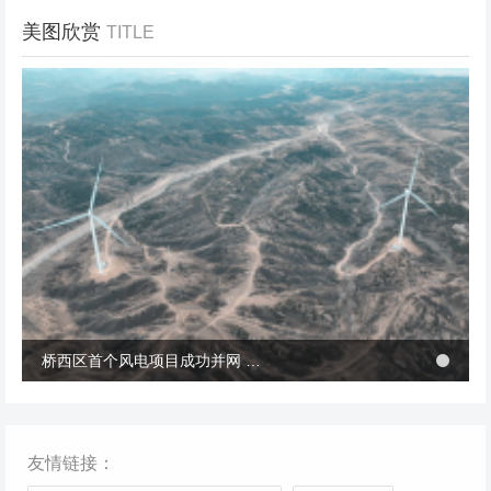
美图欣赏
TITLE
冬季张北风景
桥西区首个风电项目成功并网 助力绿电转型与乡村共富
桥西区首个风电项目成功并网 助力绿电转型与乡村共富
友情链接：