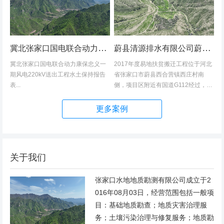
冀北张家口国电联合动力康保忠义一期风电220kV送出工程水土保持报告表
蔚县清源排水有限公司蔚县2017年度易地扶贫搬迁工程（一期）水土保持方案
冀北张家口国电联合动力康保忠义一
2017年度易地扶贫搬迁工程位于河北
期风电220kV送出工程水土保持报告
省张家口市蔚县西合营镇西庄村南
表...
侧，项目区附近有国道G112经过，交
通发达，环境优美，配套完善，地理
位置优越。项目地理位置图见附图1。
更多案例
项目总占地面积14.82hm2,...
关于我们
张家口水地地质勘测有限公司成立于2
016年08月03日，经营范围包括一般项
目：基础地质勘查；地质灾害治理服
务；土壤污染治理与修复服务；地质勘