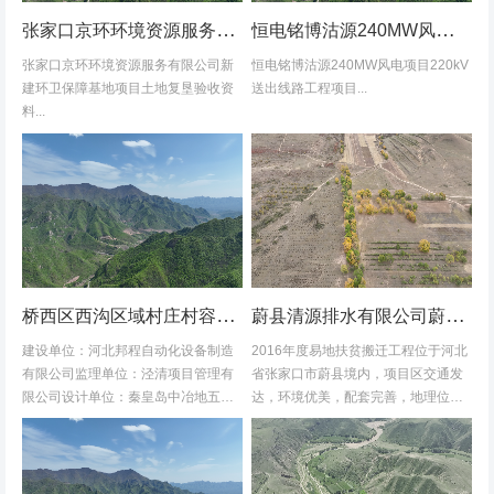
张家口京环环境资源服务有限公司新建环卫保障基地项目土地复垦验收资料
恒电铭博沽源240MW风电项目220kV送出线路工程项目土地复垦验收资料
张家口京环环境资源服务有限公司新
恒电铭博沽源240MW风电项目220kV
建环卫保障基地项目土地复垦验收资
送出线路工程项目...
料...
桥西区西沟区域村庄村容村貌改造提升及基础设施建设项目堆料场土地复垦验收资料
蔚县清源排水有限公司蔚县2016年度易地扶贫搬迁工程水土保持方案
建设单位：河北邦程自动化设备制造
2016年度易地扶贫搬迁工程位于河北
有限公司监理单位：泾清项目管理有
省张家口市蔚县境内，项目区交通发
限公司设计单位：秦皇岛中冶地五一
达，环境优美，配套完善，地理位置
五勘测有限公司施工单位：河北康安
优越。项目地理位置图见附图1-1。项
劳务派遣有限公司桥西区西沟区域村
目共建12个易地搬迁安置区，分别位
庄村容村貌改造提升及基础设施建设
于白草村乡西户庄村、柏树乡柏树...
项目堆料...