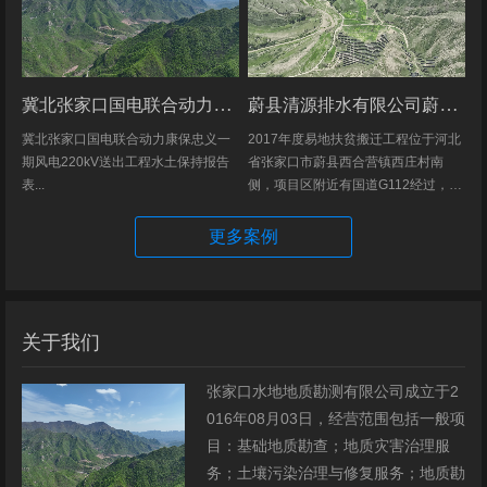
冀北张家口国电联合动力康保忠义一期风电220kV送出工程水土保持报告表
蔚县清源排水有限公司蔚县2017年度易地扶贫搬迁工程（一期）水土保持方案
冀北张家口国电联合动力康保忠义一
2017年度易地扶贫搬迁工程位于河北
期风电220kV送出工程水土保持报告
省张家口市蔚县西合营镇西庄村南
表...
侧，项目区附近有国道G112经过，交
通发达，环境优美，配套完善，地理
位置优越。项目地理位置图见附图1。
更多案例
项目总占地面积14.82hm2,...
关于我们
张家口水地地质勘测有限公司成立于2
016年08月03日，经营范围包括一般项
目：基础地质勘查；地质灾害治理服
务；土壤污染治理与修复服务；地质勘