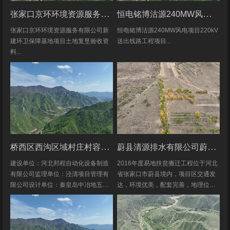
张家口京环环境资源服务有限公司新建环卫保障基地项目土地复垦验收资料
恒电铭博沽源240MW风电项目220kV送出线路工程项目土地复垦验收资料
张家口京环环境资源服务有限公司新
恒电铭博沽源240MW风电项目220kV
建环卫保障基地项目土地复垦验收资
送出线路工程项目...
料...
桥西区西沟区域村庄村容村貌改造提升及基础设施建设项目堆料场土地复垦验收资料
蔚县清源排水有限公司蔚县2016年度易地扶贫搬迁工程水土保持方案
建设单位：河北邦程自动化设备制造
2016年度易地扶贫搬迁工程位于河北
有限公司监理单位：泾清项目管理有
省张家口市蔚县境内，项目区交通发
限公司设计单位：秦皇岛中冶地五一
达，环境优美，配套完善，地理位置
五勘测有限公司施工单位：河北康安
优越。项目地理位置图见附图1-1。项
劳务派遣有限公司桥西区西沟区域村
目共建12个易地搬迁安置区，分别位
庄村容村貌改造提升及基础设施建设
于白草村乡西户庄村、柏树乡柏树...
项目堆料...