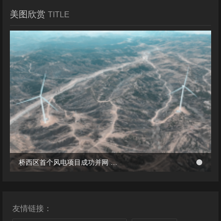
美图欣赏
TITLE
冬季张北风景
桥西区首个风电项目成功并网 助力绿电转型与乡村共富
桥西区首个风电项目成功并网 助力绿电转型与乡村共富
友情链接：