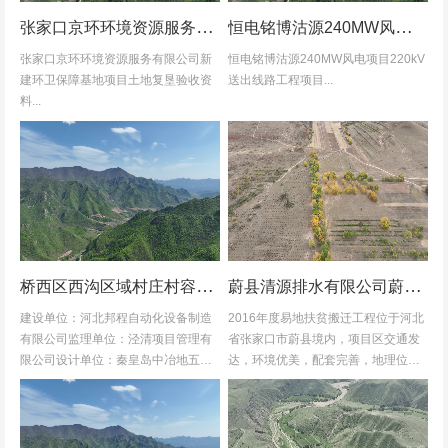
张家口京环环境资源服务有限公司新建环卫保障基地项目土地复垦验收资料
恒电铭博沽源240MW风电项目220kV送出线路工程项目土地复垦验收资料
张家口京环环境资源服务有限公司新
恒电铭博沽源240MW风电项目220kV
建环卫保障基地项目土地复垦验收资
送出线路工程项目...
料...
桥西区西沟区域村庄村容村貌改造提升及基础设施建设项目堆料场土地复垦验收资料
蔚县清源排水有限公司蔚县2016年度易地扶贫搬迁工程水土保持方案
建设单位：河北邦程自动化设备制造
2016年度易地扶贫搬迁工程位于河北
有限公司监理单位：泾清项目管理有
省张家口市蔚县境内，项目区交通发
限公司设计单位：秦皇岛中冶地五一
达，环境优美，配套完善，地理位置
五勘测有限公司施工单位：河北康安
优越。项目地理位置图见附图1-1。项
劳务派遣有限公司桥西区西沟区域村
目共建12个易地搬迁安置区，分别位
庄村容村貌改造提升及基础设施建设
于白草村乡西户庄村、柏树乡柏树...
项目堆料...