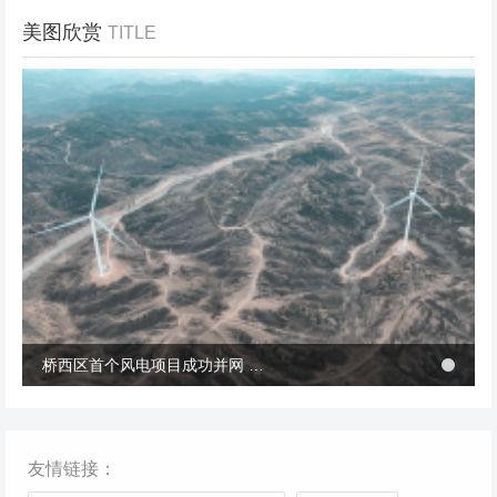
美图欣赏
TITLE
冬季张北风景
桥西区首个风电项目成功并网 助力绿电转型与乡村共富
桥西区首个风电项目成功并网 助力绿电转型与乡村共富
友情链接：