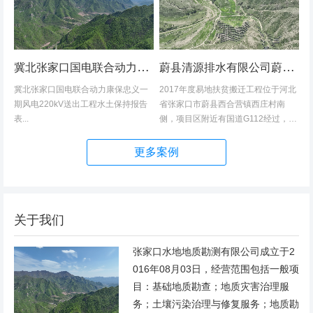
冀北张家口国电联合动力康保忠义一期风电220kV送出工程水土保持报告表
蔚县清源排水有限公司蔚县2017年度易地扶贫搬迁工程（一期）水土保持方案
冀北张家口国电联合动力康保忠义一
2017年度易地扶贫搬迁工程位于河北
期风电220kV送出工程水土保持报告
省张家口市蔚县西合营镇西庄村南
表...
侧，项目区附近有国道G112经过，交
通发达，环境优美，配套完善，地理
位置优越。项目地理位置图见附图1。
更多案例
项目总占地面积14.82hm2,...
关于我们
张家口水地地质勘测有限公司成立于2
016年08月03日，经营范围包括一般项
目：基础地质勘查；地质灾害治理服
务；土壤污染治理与修复服务；地质勘