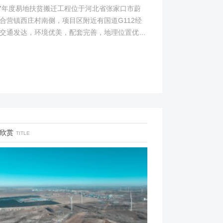
17年度易地扶贫搬迁工程位于河北省张家口市蔚
合营镇西庄村南侧，项目区附近有国道G112经
交通发达，环境优美，配套完善，地理位置优
项目地理位置图见附图1。项目总占地面积14.82
...
欣赏
TITLE