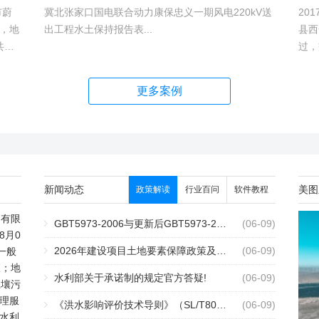
市蔚
冀北张家口国电联合动力康保忠义一期风电220kV送
20
，地
出工程水土保持报告表...
县西
共建1
过，
村、
越。
hm2,
更多案例
新闻动态
美图
政策解读
行业百问
软件教程
测有限
GBT5973-2006与更新后GBT5973-2026区别你知道几点？
2个月前
(06-09)
8月0
2026年建设项目土地要素保障政策及报批流程
2个月前
(06-09)
一般
查；地
水利部关于承诺制的规定官方答疑!
2个月前
(06-09)
土壤污
理服
《洪水影响评价技术导则》（SL/T808-2025）核心解读
2个月前
(06-09)
水利