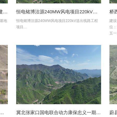
张家口京环环境资源服务有限公司新建环卫保障基地项目土地复垦验收资料
恒电铭博沽源240MW风电项目220kV送出线路工程项目土地复垦验收资料
基地
恒电铭博沽源240MW风电项目220kV送出线路工程
建设
项目...
位：
五一
限公
设施
水有限公司蔚县2016年度易地扶贫搬迁工程水土保持方案
冀北张家口国电联合动力康保忠义一期风电220kV送出工程水土保持报告表