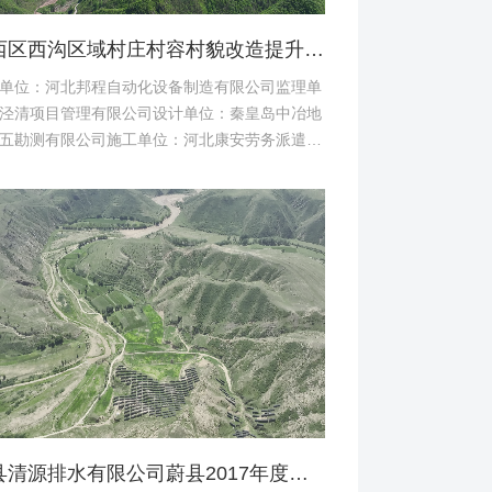
桥西区西沟区域村庄村容村貌改造提升及基础设施建设项目堆料场土地复垦验收资料
单位：河北邦程自动化设备制造有限公司监理单
泾清项目管理有限公司设计单位：秦皇岛中冶地
五勘测有限公司施工单位：河北康安劳务派遣有
司桥西区西沟区域村庄村容村貌改造提升及基础
建设项目堆料...
蔚县清源排水有限公司蔚县2017年度易地扶贫搬迁工程（一期）水土保持方案