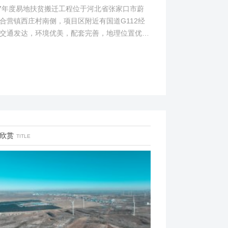
17年度易地扶贫搬迁工程位于河北省张家口市蔚
合营镇西庄村南侧，项目区附近有国道G112经
交通发达，环境优美，配套完善，地理位置优
项目地理位置图见附图1。项目总占地面积14.82
...
欣赏
TITLE