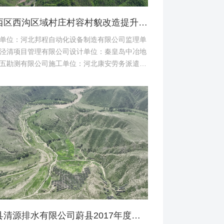
桥西区西沟区域村庄村容村貌改造提升及基础设施建设项目堆料场土地复垦验收资料
单位：河北邦程自动化设备制造有限公司监理单
泾清项目管理有限公司设计单位：秦皇岛中冶地
五勘测有限公司施工单位：河北康安劳务派遣有
司桥西区西沟区域村庄村容村貌改造提升及基础
建设项目堆料...
蔚县清源排水有限公司蔚县2017年度易地扶贫搬迁工程（一期）水土保持方案