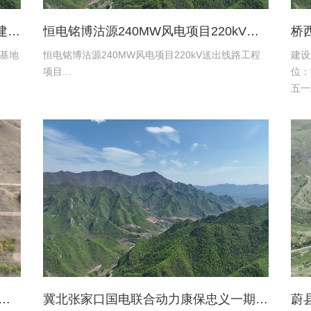
张家口京环环境资源服务有限公司新建环卫保障基地项目土地复垦验收资料
恒电铭博沽源240MW风电项目220kV送出线路工程项目土地复垦验收资料
基地
恒电铭博沽源240MW风电项目220kV送出线路工程
建设
项目...
位：
五一
限公
设施
水有限公司蔚县2016年度易地扶贫搬迁工程水土保持方案
冀北张家口国电联合动力康保忠义一期风电220kV送出工程水土保持报告表