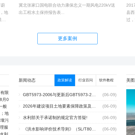
市蔚
冀北张家口国电联合动力康保忠义一期风电220kV送
20
，地
出工程水土保持报告表...
县西
共建1
过，
村、
越。
hm2,
更多案例
新闻动态
美图
政策解读
行业百问
软件教程
测有限
GBT5973-2006与更新后GBT5973-2026区别你知道几点？
2个月前
(06-09)
8月0
2026年建设项目土地要素保障政策及报批流程
2个月前
(06-09)
一般
查；地
水利部关于承诺制的规定官方答疑!
2个月前
(06-09)
土壤污
理服
《洪水影响评价技术导则》（SL/T808-2025）核心解读
2个月前
(06-09)
水利